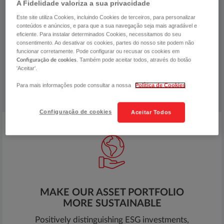
A Fidelidade valoriza a sua privacidade
employees,
Este site utiliza Cookies, incluindo Cookies de terceiros, para personalizar
partners, suppliers and society in
conteúdos e anúncios, e para que a sua navegação seja mais agradável e
general. ​​​​​​
eficiente. Para instalar determinados Cookies, necessitamos do seu
consentimento. Ao desativar os cookies, partes do nosso site podem não
funcionar corretamente. Pode configurar ou recusar os cookies em
. Também pode aceitar todos, através do botão
Configuração de cookies
'Aceitar'.
We have made the following
Para mais informações pode consultar a nossa
Política de Cookies
commitments:
Configuração de cookies
Aceitar Todos
MAKE OUR ASSET PORTFOLIO
MORE SUSTAINABLE
Positively distinguishing ESG investments,