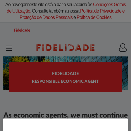
Ao navegar neste site está a dar o seu acordo às
Condições Gerais
de Utilização.
Consulte também a nossa
Política de Privacidade e
Proteção de Dados Pessoais
e
Política de Cookies
Fidelidade
FIDELIDADE
RESPONSIBLE ECONOMIC AGENT
​As economic agents, we must continue
to be a responsible and exemplary
entity in the relationship with