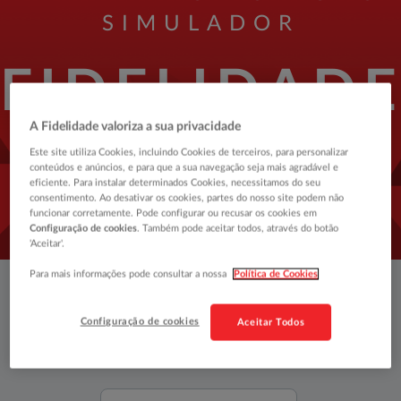
SIMULADOR
FIDELIDAD
A Fidelidade valoriza a sua privacidade
PETS
Este site utiliza Cookies, incluindo Cookies de terceiros, para personalizar
conteúdos e anúncios, e para que a sua navegação seja mais agradável e
eficiente. Para instalar determinados Cookies, necessitamos do seu
consentimento. Ao desativar os cookies, partes do nosso site podem não
funcionar corretamente. Pode configurar ou recusar os cookies em
Configuração de cookies
. Também pode aceitar todos, através do botão
Saiba qual o seguro mais adequado para o
'Aceitar'.
seu cão ou gato.
Para mais informações pode consultar a nossa
Política de Cookies
Qual é o nome do seu
Configuração de cookies
Aceitar Todos
animal de companhia?