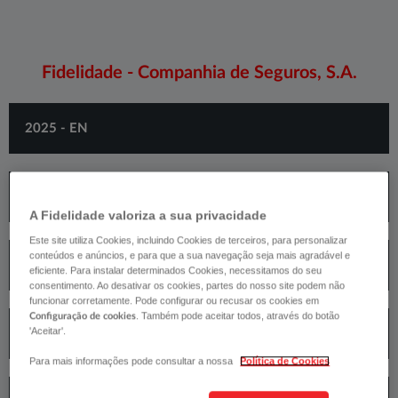
​​Fidelidade - Companhia de Seguros, S.A.
​2025 - EN​
​2025 - PT​
A Fidelidade valoriza a sua privacidade
Este site utiliza Cookies, incluindo Cookies de terceiros, para personalizar
conteúdos e anúncios, e para que a sua navegação seja mais agradável e
​2024 - PT​
eficiente. Para instalar determinados Cookies, necessitamos do seu
consentimento. Ao desativar os cookies, partes do nosso site podem não
funcionar corretamente. Pode configurar ou recusar os cookies em
. Também pode aceitar todos, através do botão
Configuração de cookies
'Aceitar'.
​2024 – EN​
Para mais informações pode consultar a nossa
Política de Cookies