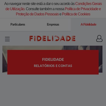
Ao navegar neste site está a dar o seu acordo às
Condições Gerais
de Utilização.
Consulte também a nossa
Política de Privacidade e
Proteção de Dados Pessoais
e
Política de Cookies
Particulares
Empresas
A Fidelidade
FIDELIDADE
RELATÓRIOS E CONTAS