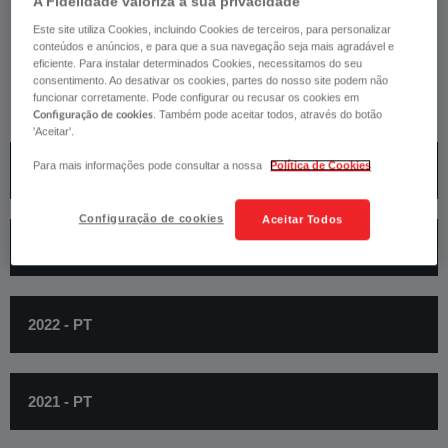
A Fidelidade valoriza a sua privacidade
Este site utiliza Cookies, incluindo Cookies de terceiros, para personalizar
RELATÓRIOS E CONTAS
conteúdos e anúncios, e para que a sua navegação seja mais agradável e
eficiente. Para instalar determinados Cookies, necessitamos do seu
consentimento. Ao desativar os cookies, partes do nosso site podem não
funcionar corretamente. Pode configurar ou recusar os cookies em
Longrun Portugal, SGPS, S.A.
. Também pode aceitar todos, através do botão
Configuração de cookies
'Aceitar'.
Para mais informações pode consultar a nossa
Política de Cookies
2023 - PT
Configuração de cookies
Aceitar Todos
2023 - EN
2022 - PT
2021 - PT