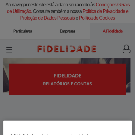
Ao navegar neste site está a dar o seu acordo às
Condições Gerais
de Utilização.
Consulte também a nossa
Política de Privacidade e
Proteção de Dados Pessoais
e
Política de Cookies
Particulares
Empresas
A Fidelidade
FIDELIDADE
RELATÓRIOS E CONTAS