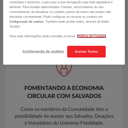
conteúdos e anúncios, e para que a sua navegação seja mais agradável e
organizações que connosco se relacionam tornam-
eficiente. Para instalar determinados Cookies, necessitamos do seu
consentimento. Ao desativar os cookies, partes do nosso site podem não
se parte da nossa comunidade - a Comunidade
funcionar corretamente. Pode configurar ou recusar os cookies em
Fidelidade.
. Também pode aceitar todos, através do botão
Configuração de cookies
'Aceitar'.
Como aprofundamos relações?
Para mais informações pode consultar a nossa
Política de Cookies
Configuração de cookies
Aceitar Todos
FOMENTANDO A ECONOMIA
CIRCULAR COM SALVADOS
Como os membros da Comunidade têm a
possibilidade de aceder aos Salvados, Doações
e Voluntários do Universo Fidelidade.