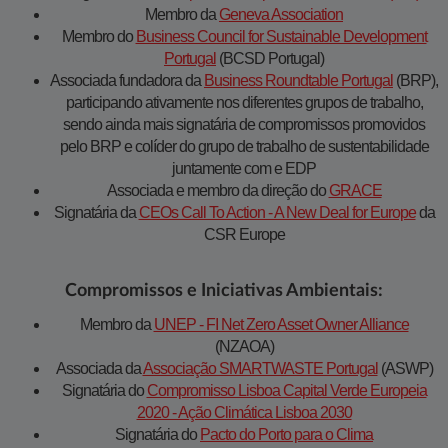
Membro da
Geneva Association
Membro do
Business Council for Sustainable Development
Portugal
(BCSD Portugal)
Associada fundadora da
Business Roundtable Portugal
(BRP),
participando ativamente nos diferentes grupos de trabalho,
sendo ainda mais signatária de compromissos promovidos
pelo BRP e colíder do grupo de trabalho de sustentabilidade
juntamente com e EDP
Associada e membro da direção do
GRACE
Signatária da
CEOs Call To Action - A New Deal for Europe
da
CSR Europe​​
Compromissos e Iniciativas Ambientais:
Membro da
UNEP - FI Net Zero Asset Owner Alliance
(NZAOA)
Associada da
Associação SMARTWASTE Portugal
(ASWP)
Signatária do
Compromisso Lisboa Capital Verde Europeia
2020 - Ação Climática Lisboa 2030​
Signatária do
Pacto do Porto para o Clima