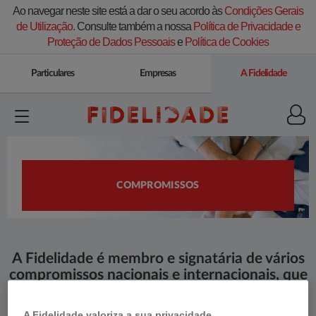
Ao navegar neste site está a dar o seu acordo às
Condições Gerais
de Utilização.
Consulte também a nossa
Política de Privacidade e
Proteção de Dados Pessoais
e
Política de Cookies
Particulares
Empresas
A Fidelidade
COMPROMISSOS
​A Fidelidade é membro e signatária de vários
compromissos nacionais e internacionais, que
apoiam no processo de integração constante
de critérios ESG nas tomadas de decisão e
A Fidelidade valoriza a sua privacidade