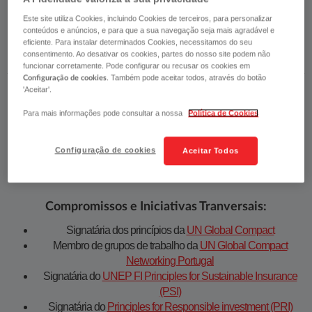
através dos quais demonstramos o nosso
Este site utiliza Cookies, incluindo Cookies de terceiros, para personalizar
compromisso.​​
conteúdos e anúncios, e para que a sua navegação seja mais agradável e
eficiente. Para instalar determinados Cookies, necessitamos do seu
consentimento. Ao desativar os cookies, partes do nosso site podem não
funcionar corretamente. Pode configurar ou recusar os cookies em
. Também pode aceitar todos, através do botão
Configuração de cookies
'Aceitar'.
Para mais informações pode consultar a nossa
Política de Cookies
Configuração de cookies
Aceitar Todos
COMPROMISSOS PÚBLICOS
Compromissos e Iniciativas Tranversais:
Signatária dos princípios da
UN Global Compact
​Membro de grupos de trabalho da
UN Global Compact
Networking Portugal
Signatária do
UNEP FI Principles for Sustainable Insurance
(PSI)
Signatária do
Principles for Responsible investment (PRI)