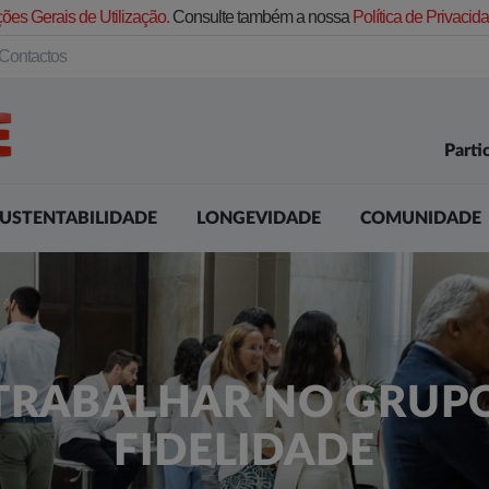
ões Gerais de Utilização.
Consulte também a nossa
Política de Privaci
Contactos
Parti
USTENTABILIDADE
LONGEVIDADE
COMUNIDADE
TRABALHAR NO GRUP
FIDELIDADE