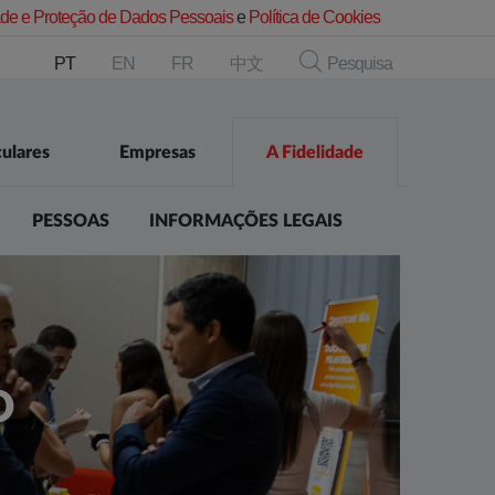
dade e Proteção de Dados Pessoais
e
Política de Cookies
PT
EN
FR
中文
Pesquisa
culares
Empresas
A Fidelidade
PESSOAS
INFORMAÇÕES LEGAIS
O