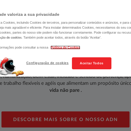
ade valoriza a sua privacidade
liza Cookies, incluindo Cookies de terceiros, para personalizar conteúdos e anúncios, e para
ja mais agradável e eficiente. Para instalar determinados Cookies, necessitamos do seu co
 cookies, partes do nosso site podem não funcionar corretamente. Pode configurar ou recus
. Também pode aceitar todos, através do botão 'Aceitar'.
ação de cookies
formações pode consultar a nossa
Política de Cookies
lhor num lugar onde te sentes bem​​​​​​​​​​​​​
Configuração de cookies
Aceitar Todos
, humanização, bem-estar, inclusão e sentido de pertença, ap
 trabalho flexíveis e agéis que alimentam um propósito únic
vida não pare .
DESCOBRE MAIS SOBRE O NOSSO ADN