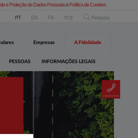
dade e Proteção de Dados Pessoais
e
Política de Cookies
PT
EN
FR
中文
Pesquisa
culares
Empresas
A Fidelidade
PESSOAS
INFORMAÇÕES LEGAIS
CONTACTAR