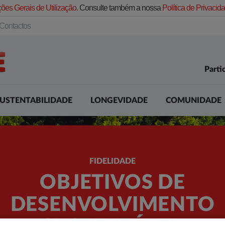
ões Gerais de Utilização.
Consulte também a nossa
Política de Privaci
Contactos
Parti
USTENTABILIDADE
LONGEVIDADE
COMUNIDADE
FIDELIDADE
OBJETIVOS DE
DESENVOLVIMENTO