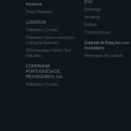
ESG
Imprensa
Estratégia
Press Releases
Iniciativas
LONGRUN
Ratings
Relatórios e Contas
Compromissos
Relatórios sobre a solvência e
a situação financeira
Gabinete de Relações com
Investidores
2024 Insurance Stress Test
Indicators
Informação de contacto
COMPANHIA
PORTUGUESA DE
RESSEGUROS, S.A.
Relatórios e Contas