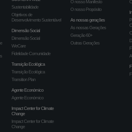
O nosso Manifesto
O
Sustentabilidade
O nosso Propósito
I
Objetivos de
Desenvolvimento Sustentável
As nossas gerações
P
C
As nossas Gerações
Dimensão Social
C
Geração 60+
Dimensão Social
D
 e
Outras Gerações
WeCare
F
Fidelidade Comunidade
es
A
Transição Ecológica
F
Transição Ecológica
F
Transition Plan
Agente Económico
Agente Económico
Impact Center for Climate
Change
Impact Center for Climate
Change