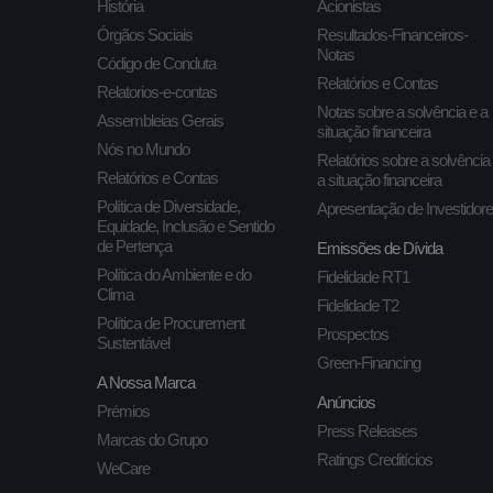
História
Acionistas
Órgãos Sociais
Resultados-Financeiros-
Notas
Código de Conduta
Relatórios e Contas
Relatorios-e-contas
Notas sobre a solvência e a
Assembleias Gerais
situação financeira
Nós no Mundo
Relatórios sobre a solvência
Relatórios e Contas
a situação financeira
Política de Diversidade,
Apresentação de Investidor
Equidade, Inclusão e Sentido
de Pertença
Emissões de Dívida
Política do Ambiente e do
Fidelidade RT1
Clima
Fidelidade T2
Política de Procurement
Prospectos
Sustentável
Green-Financing
A Nossa Marca
Anúncios
Prémios
Press Releases
Marcas do Grupo
Ratings Creditícios
WeCare