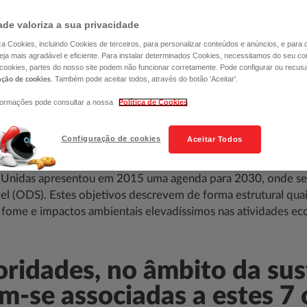
SUSTENTÁVEL
ade valoriza a sua privacidade
liza Cookies, incluindo Cookies de terceiros, para personalizar conteúdos e anúncios, e para
ja mais agradável e eficiente. Para instalar determinados Cookies, necessitamos do seu co
 cookies, partes do nosso site podem não funcionar corretamente. Pode configurar ou recus
. Também pode aceitar todos, através do botão 'Aceitar'.
ação de cookies
formações pode consultar a nossa
Política de Cookies
dos com o mundo, e pelo mundo.​​​​​​
Configuração de cookies
Aceitar Todos
 Unidas apresentou em 2015 uma agenda para 2030, onde se 
 (ODS). Estes objetivos descrevem de forma estrutural quais
 fome e impactos ambientais elevadíssimos nas atividades eco
oridades, no âmbito da sus
-se associadas a estes 7 