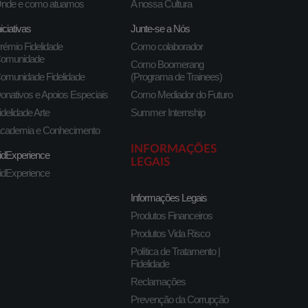
nde e como atuamos
A nossa Cultura
niciativas
Junte-se a Nós
rémio Fidelidade
Como colaborador
omunidade
Como Boomerang
omunidade Fidelidade
(Programa de Trainees)
onativos e Apoios Especiais
Como Mediador do Futuro
idelidade Arte
Summer Internship
cademia e Conhecimento
INFORMAÇÕES
idExperience
LEGAIS
idExperience
Informações Legais
Produtos Financeiros
Produtos Vida Risco
Política de Tratamento |
Fidelidade
Reclamações
Prevenção da Corrupção