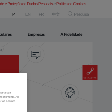
dade e Proteção de Dados Pessoais
e
Política de Cookies
PT
EN
FR
中文
Pesquisa
culares
Empresas
A Fidelidade
CONTACTAR
AR A
S
 que a sua
nsentimento. Ao
ar os cookies