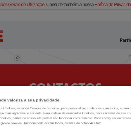
ões Gerais de Utilização.
Consulte também a nossa
Política de Privaci
Parti
CONTACTOS
OS DISPONÍVEIS VÁRIAS OPÇÕES PARA O AJUD
ade valoriza a sua privacidade
ESCLARECER AS SUAS DÚVIDAS. ESCOLHA A MAI
CONVENIENTE PARA SI.
liza Cookies, incluindo Cookies de terceiros, para personalizar conteúdos e anúncios, e para
ja mais agradável e eficiente. Para instalar determinados Cookies, necessitamos do seu co
 cookies, partes do nosso site podem não funcionar corretamente. Pode configurar ou recus
. Também pode aceitar todos, através do botão 'Aceitar'.
ação de cookies