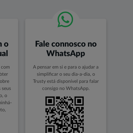
m o
Fale connosco no
ual
WhatsApp
l com
A pensar em si e para o ajudar a
bter
simplificar o seu dia-a-dia, o
sobre
Trusty está disponível para falar
 seus
consigo no WhatsApp.
o, o
inhá-
to,