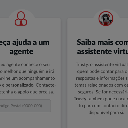
eça ajuda a um
Saiba mais co
agente
assistente virt
seu agente conhece o seu
Trusty, o assistente virtua
o melhor que ninguém e irá
quem pode contar para o
ar-lhe um acompanhamento
respostas e informações 
o
e
personalizado.
Contacte-
temas relacionados com os
btenha o apoio que precisa.
seguros. Se for necessári
Trus
ty
também pode encam
lo para um contacto dire
disponível para si.