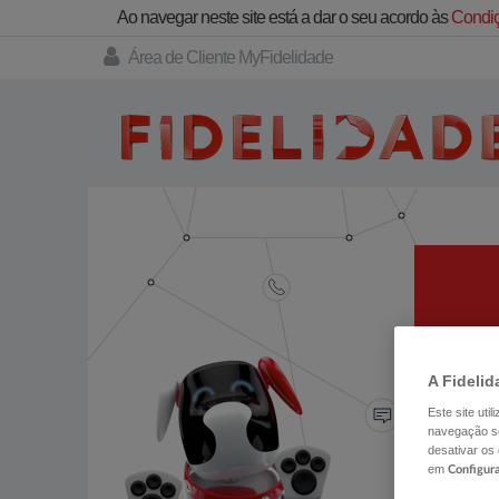
Ao navegar neste site está a dar o seu acordo às
Condiç
Área de Cliente MyFidelidade
TEM
A Fidelid
Este site uti
navegação se
desativar os
em
Configur