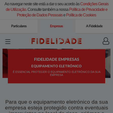
Ao navegar neste site está a dar o seu acordo às
Condições Gerais
de Utilização.
Consulte também a nossa
Política de Privacidade e
Proteção de Dados Pessoais
e
Política de Cookies
Particulares
Empresas
A Fidelidade
FIDELIDADE EMPRESAS
EQUIPAMENTO ELETRÓNICO
É ESSENCIAL PROTEGER O EQUIPAMENTO ELETRÓNICO DA SUA
EMPRESA
Para que o equipamento eletrónico da sua
empresa esteja protegido contra eventuais