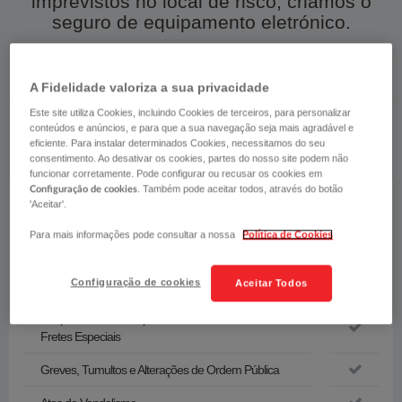
imprevistos no local de risco, criámos o
seguro de equipamento eletrónico.​​​​​​​​​​​​​​​​​​​​​​​​
A Fidelidade valoriza a sua privacidade
Este site utiliza Cookies, incluindo Cookies de terceiros, para personalizar
COBERTURAS
conteúdos e anúncios, e para que a sua navegação seja mais agradável e
eficiente. Para instalar determinados Cookies, necessitamos do seu
consentimento. Ao desativar os cookies, partes do nosso site podem não
funcionar corretamente. Pode configurar ou recusar os cookies em
. Também pode aceitar todos, através do botão
Configuração de cookies
'Aceitar'.
Cobertura Base
Para mais informações pode consultar a nossa
Política de Cookies
Fenómenos Sísmicos
Configuração de cookies
Aceitar Todos
Transporte Terrestre
Despesas Adicionais por Trabalho Extraordinário e
Fretes Especiais
Greves, Tumultos e Alterações de Ordem Pública