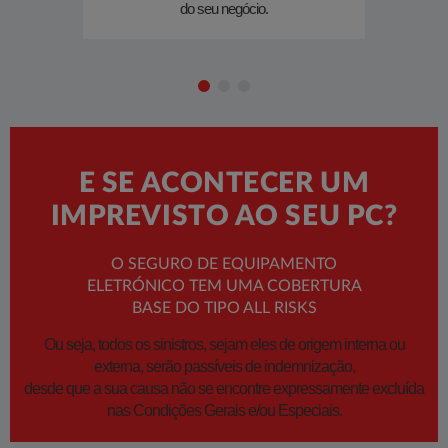
do seu negócio.​
ne
E SE ACONTECER UM
IMPREVISTO AO SEU PC?
O SEGURO DE EQUIPAMENTO
ELETRÓNICO TEM UMA COBERTURA
BASE DO TIPO ALL RISKS
Ou seja, todos os sinistros, sejam eles de origem interna ou
externa, serão passíveis de indemnização,
desde que a sua causa não se encontre expressamente excluída
nas Condições Gerais e/ou Especiais.