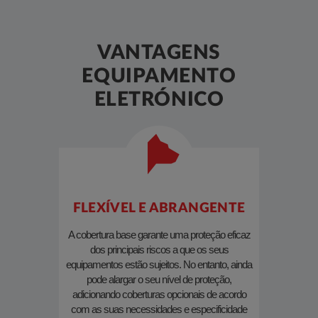
VANTAGENS
EQUIPAMENTO
ELETRÓNICO
FLEXÍVEL E ABRANGENTE
A cobertura base garante uma proteção eficaz
dos principais riscos a que os seus
Com o
equipamentos estão sujeitos. No entanto, ainda
equipamento
pode alargar o seu nível de proteção,
imprevisto
adicionando coberturas opcionais de acordo
exemplo, t
com as suas necessidades e especificidade
substituir