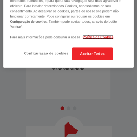
​
conteúdos e anúncios, e para que a sua navegação seja mais agradável e
eficiente. Para instalar determinados Cookies, necessitamos do seu
consentimento. Ao desativar os cookies, partes do nosso site podem não
funcionar corretamente. Pode configurar ou recusar os cookies em
. Também pode aceitar todos, através do botão
Configuração de cookies
'Aceitar'.
ESTABILIDADE E
ABRA
Para mais informações pode consultar a nossa
Política de Cookies
CONTINUIDADE
SIM
Diminua o impacto das indemnizações
​Pode fa
Configuração de cookies
Aceitar Todos
por danos a terceiros, transferindo
apólice,
para o Segurador parte dessa
de resp
responsabilidade.​
que esc
se adeq