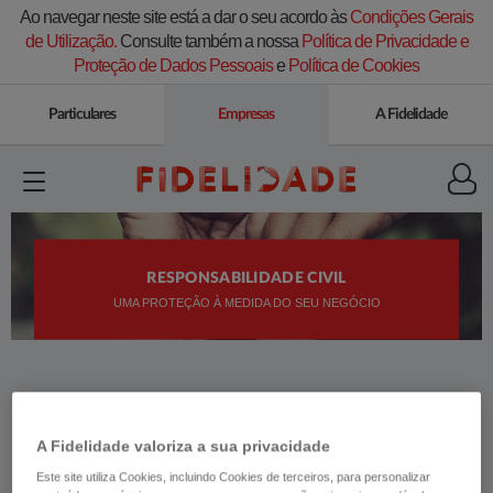
Ao navegar neste site está a dar o seu acordo às
Condições Gerais
de Utilização.
Consulte também a nossa
Política de Privacidade e
Proteção de Dados Pessoais
e
Política de Cookies
Particulares
Empresas
A Fidelidade
RESPONSABILIDADE CIVIL
UMA PROTEÇÃO À MEDIDA DO SEU NEGÓCIO
A Fidelidade valoriza a sua privacidade
3 RAZÕES
Este site utiliza Cookies, incluindo Cookies de terceiros, para personalizar