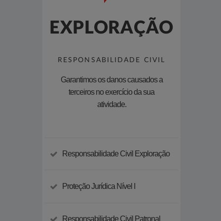
EXPLORAÇÃO
PR
RESPONSABILIDADE CIVIL
RESP
Garantimos os danos causados a
Garan
terceiros no exercício da sua
terceir
atividade.
Responsabilidade Civil Exploração
Prote
Proteção Jurídica Nível I
Prote
Respo
Responsabilidade Civil Patronal