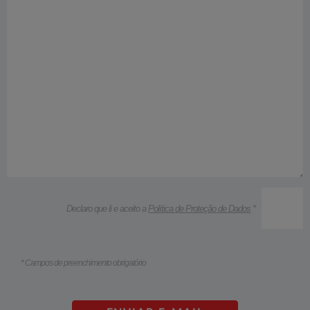
Declaro que li e aceito a
Política de Proteção de Dados
*
* Campos de preenchimento obrigatório