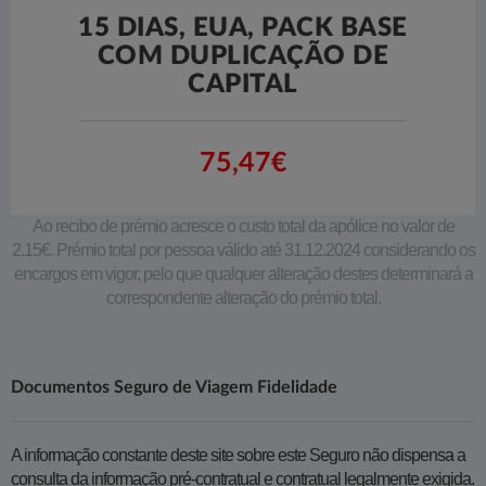
15 DIAS, EUA, PACK BASE
COM DUPLICAÇÃO DE
CAPITAL
75,47€
Ao recibo de prémio acresce o custo total da apólice no valor de
2.15€. Prémio total por pessoa válido até 31.12.2024 considerando os
encargos em vigor, pelo que qualquer alteração destes determinará a
correspondente alteração do prémio total.
Documentos Seguro de Viagem Fidelidade
A informação constante deste site sobre este Seguro não dispensa a
consulta da informação pré-contratual e contratual legalmente exigida.