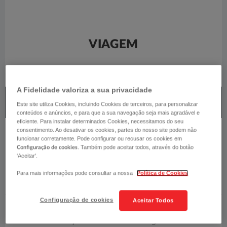
VIAGEM
A Fidelidade valoriza a sua privacidade
COBERTURAS
Este site utiliza Cookies, incluindo Cookies de terceiros, para personalizar
conteúdos e anúncios, e para que a sua navegação seja mais agradável e
eficiente. Para instalar determinados Cookies, necessitamos do seu
consentimento. Ao desativar os cookies, partes do nosso site podem não
funcionar corretamente. Pode configurar ou recusar os cookies em
. Também pode aceitar todos, através do botão
Configuração de cookies
PACK BASE
'Aceitar'.
✓
Para mais informações pode consultar a nossa
Política de Cookies
Configuração de cookies
Aceitar Todos
Despesas Médicas no Estrangeiro