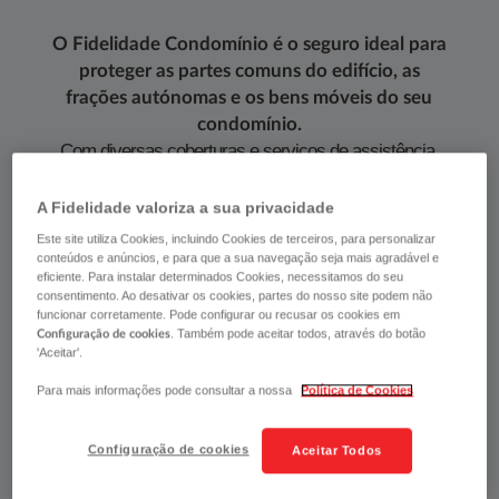
O Fidelidade Condomínio é o seguro ideal para
proteger as partes comuns do edifício, as
frações autónomas e os bens móveis do seu
condomínio.
Com diversas coberturas e serviços de assistência,
esta proteção garante a segurança de todos, tendo em
conta as necessidades escpecíficas de cada
A Fidelidade valoriza a sua privacidade
condomínio.
Este site utiliza Cookies, incluindo Cookies de terceiros, para personalizar
conteúdos e anúncios, e para que a sua navegação seja mais agradável e
eficiente. Para instalar determinados Cookies, necessitamos do seu
Proteja o seu condomínio e salvaguarde, também, os
consentimento. Ao desativar os cookies, partes do nosso site podem não
danos provocados a terceiros pelo condomínio,
funcionar corretamente. Pode configurar ou recusar os cookies em
. Também pode aceitar todos, através do botão
Configuração de cookies
administrador do condomínio ou respeitivos
'Aceitar'.
empregados,e, ainda, por pequenas obras de
reparação e conversação.
Para mais informações pode consultar a nossa
Política de Cookies
Configuração de cookies
Aceitar Todos
ALGUMAS COBERTURAS E