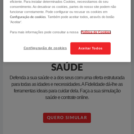
eficiente. Para instalar determinados Cookies, necessitamos do seu
consentimento. Ao desativar os cookies, partes do nosso site podem não
QUERO SIMULAR
funcionar corretamente. Pode configurar ou recusar os cookies em
. Também pode aceitar todos, através do botão
Configuração de cookies
'Aceitar'.
Para mais informações pode consultar a nossa
Política de Cookies
Configuração de cookies
Aceitar Todos
SAÚDE
Defenda a sua saúde e a dos seus com uma oferta estruturada
para todas as idades e necessidades. A Fidelidade dá-lhe as
ferramentas ideais para cuidar dela. Faça a sua simulação
saúde e contrate online.
QUERO SIMULAR