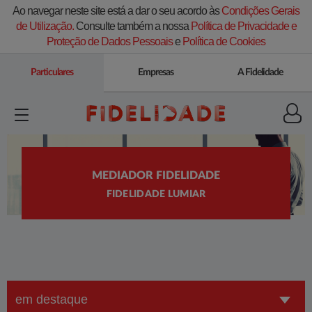
Ao navegar neste site está a dar o seu acordo às
Condições Gerais
de Utilização.
Consulte também a nossa
Política de Privacidade e
Proteção de Dados Pessoais
e
Política de Cookies
Particulares
Empresas
A Fidelidade
MEDIADOR FIDELIDADE
FIDELIDADE LUMIAR