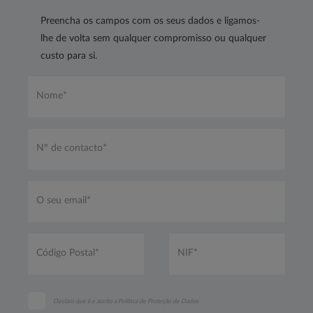
Preencha os campos com os seus dados e ligamos-
lhe de volta sem qualquer compromisso ou qualquer
custo para si.
Nome*
*
Nº
de
contacto*
*
O
seu
email*
*
Código
NIF*
Postal*
*
*
Declaro que li e aceito a
Política de Proteção de Dados