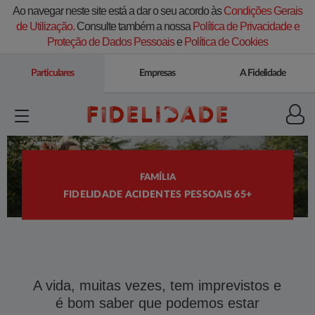
Ao navegar neste site está a dar o seu acordo às
Condições Gerais
de Utilização.
Consulte também a nossa
Política de Privacidade e
Proteção de Dados Pessoais
e
Política de Cookies
Particulares
Empresas
A Fidelidade
FAMÍLIA
FIDELIDADE ACIDENTES PESSOAIS 65+
A vida, muitas vezes, tem imprevistos e
é bom saber que podemos estar