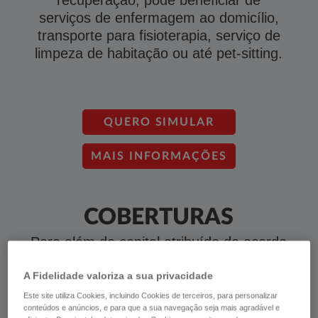
recuperação, pode beneficiar de
serviços de enfermagem ao domicílio,
transporte para fisioterapia, serviço de
limpeza de habitação ou até pet-sitting.​
QUERO SIMULAR
MAI​S INFORMAÇÕES
COBERTURAS
Para além do capital atribuído de acordo
com a lesão, beneficie de um conjunto
de assistências médicas e domésticas
A Fidelidade valoriza a sua privacidade
para auxiliar na recuperação. ​​​​​​​​​​​​​​​​​​​​​​​​​​​​​​​​​​​​​​​​​​​​​​​​​​​​​​​​​​​​​​​​​​​​
Este site utiliza Cookies, incluindo Cookies de terceiros, para personalizar
conteúdos e anúncios, e para que a sua navegação seja mais agradável e