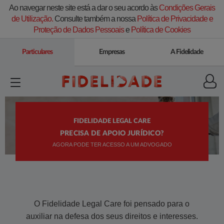
Ao navegar neste site está a dar o seu acordo às
Condições Gerais
de Utilização.
Consulte também a nossa
Política de Privacidade e
Proteção de Dados Pessoais
e
Política de Cookies
Particulares
Empresas
A Fidelidade
FIDELIDADE LEGAL CARE
PRECISA DE APOIO JURÍDICO?
AGORA PODE TER ACESSO A UM ADVOGADO
​O Fidelidade Legal Care foi pensado para o
auxiliar na defesa dos seus direitos e interesses.