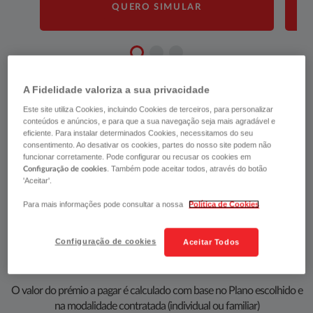
QUERO SIMULAR
A Fidelidade valoriza a sua privacidade
Este site utiliza Cookies, incluindo Cookies de terceiros, para personalizar
conteúdos e anúncios, e para que a sua navegação seja mais agradável e
eficiente. Para instalar determinados Cookies, necessitamos do seu
(1) Período de Carência de 90 dias. ; (2) Período d​e Carência 180 dias. ; (3) Período
consentimento. Ao desativar os cookies, partes do nosso site podem não
funcionar corretamente. Pode configurar ou recusar os cookies em
de Carência de 30 dias.
. Também pode aceitar todos, através do botão
Configuração de cookies
'Aceitar'.
Para mais informações pode consultar a nossa
Política de Cookies
FIDELIDADE LEGAL CARE A
PARTIR DE
Configuração de cookies
Aceitar Todos
O valor do prémio a pagar é calculado com base no Plano escolhido e
na modalidade contratada (individual ou familiar)