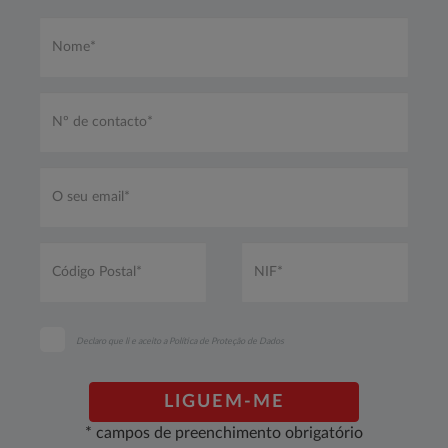
Nome*
*
Nº
de
contacto*
*
O
seu
email*
*
Código
NIF*
Postal*
*
*
Declaro que li e aceito a
Política de Proteção de Dados
LIGUEM-ME
* campos de preenchimento obrigatório