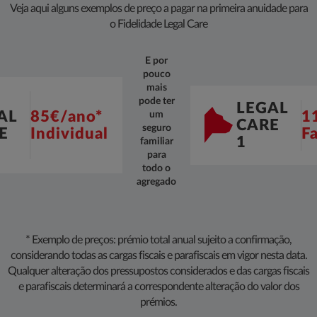
Veja aqui alguns exemplos de preço a pagar na primeira anuidade para
o Fidelidade Legal Care
E por
pouco
mais
pode ter
LEGAL
AL
85€/ano*
1
um
CARE
seguro
E
Individual
Fa
1
familiar
para
todo o
agregado
* Exemplo de preços: prémio total anual sujeito a confirmação,
considerando todas as cargas fiscais e parafi​scais em vigor nesta data.
Qualquer alteração dos pressupostos considerados e das cargas fiscais
e parafiscais determinará a correspondente alteração do valor dos
prémios.