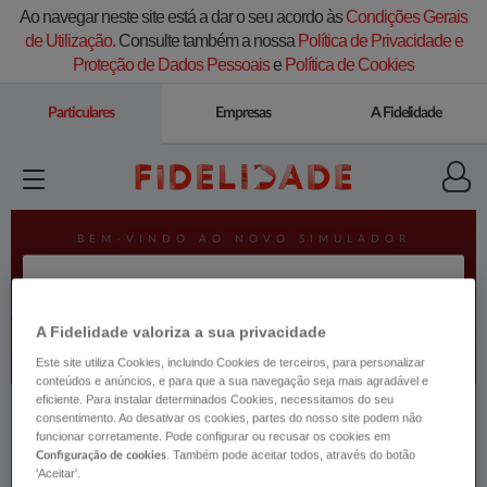
Ao navegar neste site está a dar o seu acordo às
Condições Gerais
de Utilização.
Consulte também a nossa
Política de Privacidade e
Proteção de Dados Pessoais
e
Política de Cookies
Particulares
Empresas
A Fidelidade
A Fidelidade valoriza a sua privacidade
Este site utiliza Cookies, incluindo Cookies de terceiros, para personalizar
conteúdos e anúncios, e para que a sua navegação seja mais agradável e
eficiente. Para instalar determinados Cookies, necessitamos do seu
consentimento. Ao desativar os cookies, partes do nosso site podem não
funcionar corretamente. Pode configurar ou recusar os cookies em
. Também pode aceitar todos, através do botão
Configuração de cookies
'Aceitar'.