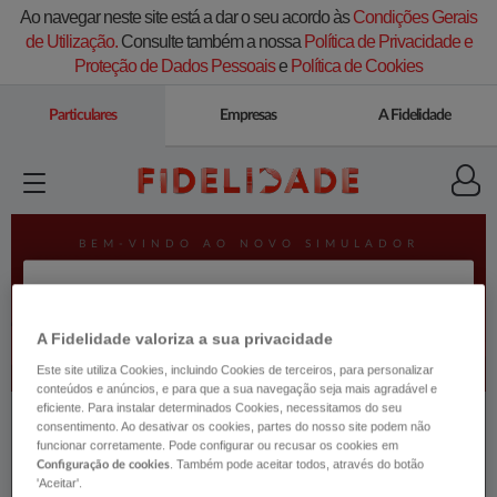
Ao navegar neste site está a dar o seu acordo às
Condições Gerais
de Utilização.
Consulte também a nossa
Política de Privacidade e
Proteção de Dados Pessoais
e
Política de Cookies
Particulares
Empresas
A Fidelidade
A Fidelidade valoriza a sua privacidade
Este site utiliza Cookies, incluindo Cookies de terceiros, para personalizar
conteúdos e anúncios, e para que a sua navegação seja mais agradável e
eficiente. Para instalar determinados Cookies, necessitamos do seu
consentimento. Ao desativar os cookies, partes do nosso site podem não
funcionar corretamente. Pode configurar ou recusar os cookies em
. Também pode aceitar todos, através do botão
Configuração de cookies
'Aceitar'.