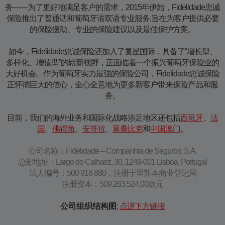
务——为了更好地满足客户的需求，2015年伊始，Fidelidade忠诚
保险推出了普通话和葡萄牙语双语专业服务,旨在为客户提供必要
的保险援助、专业的保险建议以及最佳保护方案。
如今，Fidelidade忠诚保险还加入了复星国际，具备了“增长型、
多样化、增值型”的崭新视野，正面临着一个振兴葡萄牙保险业的
大好机会。作为葡萄牙实力最强的保险公司，Fidelidade忠诚保险
正怀揣巨大的信心，全心全意地为更多新客户带来保险产品和服
务。
目前，我们的海外业务和国际化战略涉足地区还包括
西班牙
、
法
国
、
佛得角
、
安哥拉
、
莫桑比克
和
中国澳门
。
公司名称：Fidelidade – Companhia de Seguros, S.A.
总部地址：Largo do Calhariz, 30, 1249-001 Lisboa, Portugal
法人编号：500 918 880，注册于里斯本商业登记局
注册资本：509.263.524,00​欧元
:
点进下方链接​​​
公司组织结构图