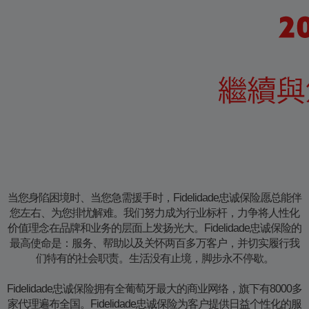
当您身陷困境时、当您急需援手时，Fidelidade忠诚保险愿总能伴
您左右、为您排忧解难。我们努力成为行业标杆，力争将人性化
价值理念在品牌和业务的层面上发扬光大。Fidelidade忠诚保险的
最高使命是：服务、帮助以及关怀两百多万客户，并切实履行我
们特有的社会职责。生活没有止境，脚步永不停歇。
Fidelidade忠诚保险拥有全葡萄牙最大的商业网络，旗下有8000多
家代理遍布全国。Fidelidade忠诚保险为客户提供日益个性化的服