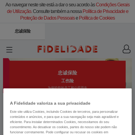
Ao navegar neste site está a dar o seu acordo às
Condições Gerais
de Utilização.
Consulte também a nossa
Política de Privacidade e
Proteção de Dados Pessoais
e
Política de Cookies
忠诚保险
忠诚保险
工伤险
为保护您的员工和公司而生
A Fidelidade valoriza a sua privacidade
Este site utiliza Cookies, incluindo Cookies de terceiros, para personalizar
conteúdos e anúncios, e para que a sua navegação seja mais agradável e
eficiente. Para instalar determinados Cookies, necessitamos do seu
consentimento. Ao desativar os cookies, partes do nosso site podem não
三大理由
funcionar corretamente. Pode configurar ou recusar os cookies em