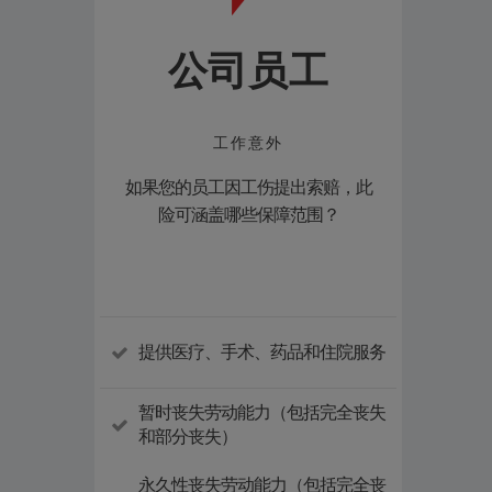
公司员工
工作意外
如果您的员工因工伤提出索赔，此
当自
险可涵盖哪些保障范围？
提供医疗、手术、药品和住院服务
提供
暂时丧失劳动能力（包括完全丧失
暂时
和部分丧失）
和部
永久性丧失劳动能力（包括完全丧
永久