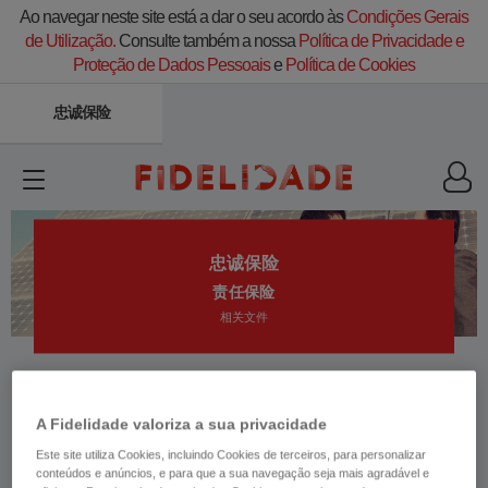
Ao navegar neste site está a dar o seu acordo às
Condições Gerais
de Utilização.
Consulte também a nossa
Política de Privacidade e
Proteção de Dados Pessoais
e
Política de Cookies
忠诚保险
忠诚保险
责任保险
相关文件
A Fidelidade valoriza a sua privacidade
​在被保险人职责范围内，我们的责任保险产品
承保对第三者造成的意外损失。
Este site utiliza Cookies, incluindo Cookies de terceiros, para personalizar
conteúdos e anúncios, e para que a sua navegação seja mais agradável e