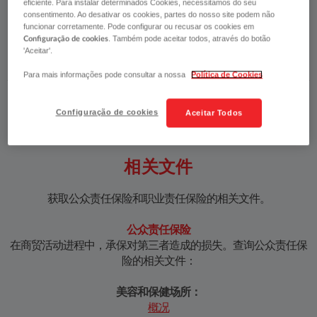
eficiente. Para instalar determinados Cookies, necessitamos do seu
有助于稳步开展公司业务，发展企业个性、提升竞争力；一
consentimento. Ao desativar os cookies, partes do nosso site podem não
funcionar corretamente. Pode configurar ou recusar os cookies em
张保单轻松承保多种责任风险；将部分经营风险转移给保险
. Também pode aceitar todos, através do botão
Configuração de cookies
公司。
'Aceitar'.
Para mais informações pode consultar a nossa
Política de Cookies
Configuração de cookies
Aceitar Todos
相关文件
​获取公众责任保险和职业责任保险的相关文件。
公众责任保险
在商贸活动进程中，承保对第三者造成的损失。查询公众责任保
险的相关文件：
美容和保健场所：
概况