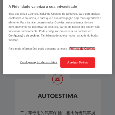
AUTOESTIMA维修网点进行维修时，提供2年保
A Fidelidade valoriza a sua privacidade
修。
Este site utiliza Cookies, incluindo Cookies de terceiros, para personalizar
conteúdos e anúncios, e para que a sua navegação seja mais agradável e
花费比想象中更低的价格， 您就可以购买到适合车
eficiente. Para instalar determinados Cookies, necessitamos do seu
consentimento. Ao desativar os cookies, partes do nosso site podem não
龄的人身伤害保险，并且价格比传 统人身伤害保险
funcionar corretamente. Pode configurar ou recusar os cookies em
更实惠。
. Também pode aceitar todos, através do botão
Configuração de cookies
'Aceitar'.
Para mais informações pode consultar a nossa
Política de Cookies
Configuração de cookies
Aceitar Todos
AUTOESTIMA
二手车专用的汽车保 险，相比传统汽车损