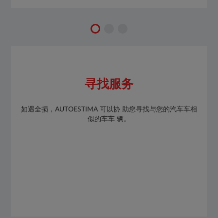
寻找服务
如遇全损，AUTOESTIMA 可以协 助您寻找与您的汽⻋车相
似的⻋车 辆。​