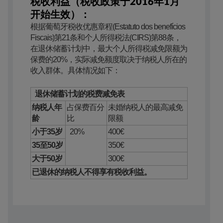
税收利益（税收政策于2016年1月
开始生效）：
​根据葡萄牙税收优惠章程(Estatuto dos benefícios
Fiscais)第21条和个人所得税法(CIRS)第88条，
在退休储蓄计划中，最大个人所得税减免限额为
保费的20%，实际减免额度取决于纳税人所在的
收入群体。具体情况如下：
​ ​ ​退休储蓄计划的税费减免表
​纳税人年
​占保费百分
​未婚纳税人的最高减免
龄
比
限额
​小于35岁
​ ​ ​20%
​400€
​35至50岁
​350€
​大于50岁
​300€
已退休的纳税人不得享有税收利益。​ ​ ​