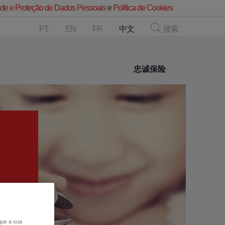
dade e Proteção de Dados Pessoais
e
Política de Cookies
PT
EN
FR
中文
搜索
忠诚保险
 que a sua