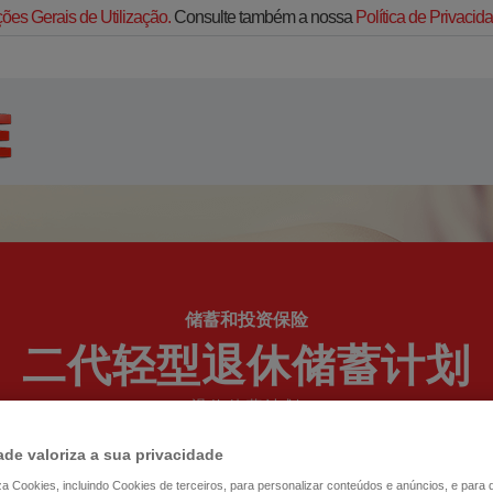
ões Gerais de Utilização.
Consulte também a nossa
Política de Privaci
储蓄和投资保险
二代轻型退休储蓄计划
退休储蓄计划
ade valoriza a sua privacidade
liza Cookies, incluindo Cookies de terceiros, para personalizar conteúdos e anúncios, e para