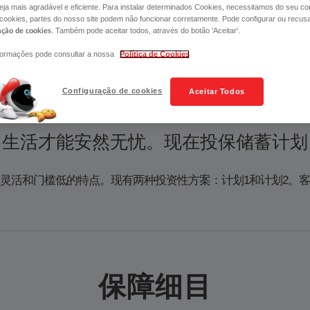
ja mais agradável e eficiente. Para instalar determinados Cookies, necessitamos do seu co
 cookies, partes do nosso site podem não funcionar corretamente. Pode configurar ou recus
. Também pode aceitar todos, através do botão 'Aceitar'.
ação de cookies
formações pode consultar a nossa
Política de Cookies
细目
储蓄方式
Configuração de cookies
Aceitar Todos
，生活才能安然无忧。现在投保储蓄计划
灵活和门槛低的特点。现有两种投资性方案：计划1和计划2。
保障细目