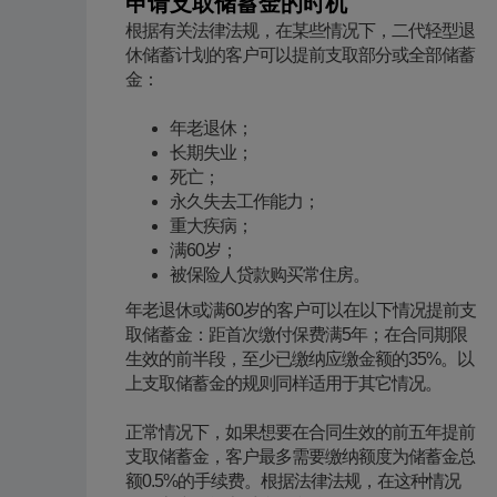
申请支取储蓄金的时机
​根据有关法律法规，在某些情况下，二代轻型退
休储蓄计划的客户可以提前支取部分或全部储蓄
金：
年老退休
；
长期失业；
死亡；
永久失去工作能力；
重大疾病；
满60岁；
被保险人贷款购买常住房。
年老退休或满60岁的客户可以在以下情况提前支
取储蓄金：距首次缴付保费满5年；在合同期限
生效的前半段，至少已缴纳应缴金额的35%。以
上支取储蓄金的规则同样适用于其它情况。
正常情况下，如果想要在合同生效的前五年提前
支取储蓄金，客户最多需要缴纳额度为储蓄金总
额0.5%的手续费。根据法律法规，在这种情况