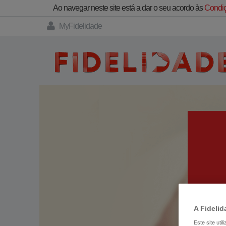
Ao navegar neste site está a dar o seu acordo às
Condiç
MyFidelidade
A Fidelid
Este site uti