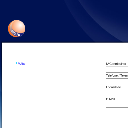
Voltar
NºContribuinte
Telefone / Tele
Localidade
E-Mail