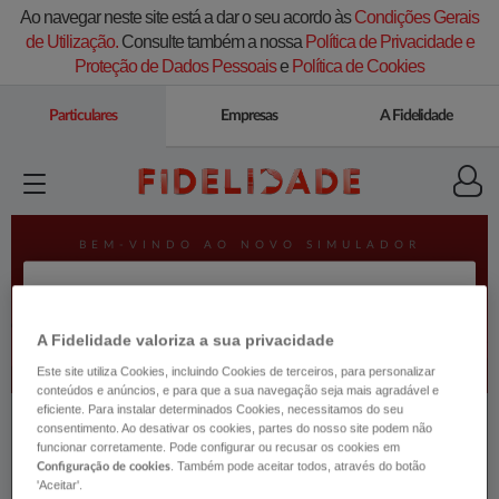
Ao navegar neste site está a dar o seu acordo às
Condições Gerais
de Utilização.
Consulte também a nossa
Política de Privacidade e
Proteção de Dados Pessoais
e
Política de Cookies
Particulares
Empresas
A Fidelidade
A Fidelidade valoriza a sua privacidade
Este site utiliza Cookies, incluindo Cookies de terceiros, para personalizar
conteúdos e anúncios, e para que a sua navegação seja mais agradável e
eficiente. Para instalar determinados Cookies, necessitamos do seu
consentimento. Ao desativar os cookies, partes do nosso site podem não
funcionar corretamente. Pode configurar ou recusar os cookies em
. Também pode aceitar todos, através do botão
Configuração de cookies
'Aceitar'.