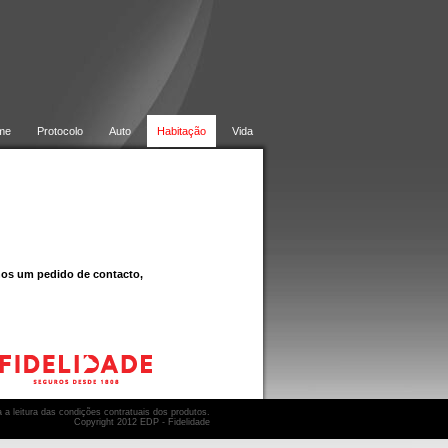
me
Protocolo
Auto
Habitação
Vida
nos um pedido de contacto,
 a leitura das condições contratuais dos produtos.
Copyright 2012 EDP - Fidelidade