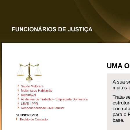
UMA 
A sua s
Saúde Multicare
muitos 
Multirriscos Habitação
Automóvel
Trata-s
Acidentes de Trabalho - Empregada Doméstica
estrutu
LEVE - PPR
contrat
Responsabilidade Civil Familiar
para o 
SUBSCREVER
Pedido de Contacto
base.