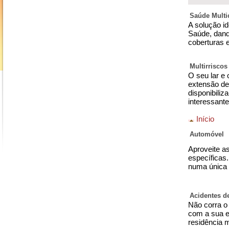
Saúde Multi
A solução i
Saúde, dando
coberturas e
Multirriscos
O seu lar e
extensão de 
disponibiliz
interessante
Início
Automóvel
Aproveite a
específicas
numa única 
Acidentes d
Não corra o
com a sua e
residência 