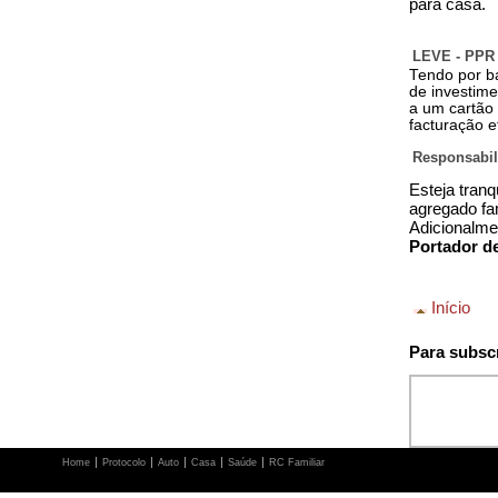
para casa.
LEVE - PPR
Tendo por ba
de investime
a um cartão
facturação e
Responsabili
Esteja tranq
agregado fam
Adicionalme
Portador d
Início
Para subscr
Home
Protocolo
Auto
Casa
Saúde
RC Familiar