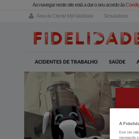
Ao navegar neste site está a dar o seu acordo às
Condiç
Área de Cliente MyFidelidade
Simuladores
ACIDENTES DE TRABALHO
SAÚDE
A Fidelid
Este site uti
navegação se