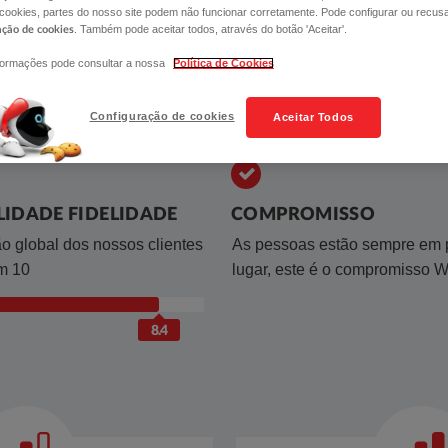
 cookies, partes do nosso site podem não funcionar corretamente. Pode configurar ou recus
. Também pode aceitar todos, através do botão 'Aceitar'.
ação de cookies
formações pode consultar a nossa
Política de Cookies
Configuração de cookies
Aceitar Todos
IDADE FIDELIDADE
COMPROMISSO
ção global dos nossos clientes
​As pessoas estão sempre em 
em 10
lugar, este é o compromisso 
8.4