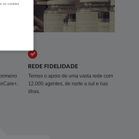
ar os cookies
REDE FIDELIDADE
primeiro
​Temos o apoio de uma vasta rede com
WeCare+.
12.000 agentes, de norte a sul e nas
ilhas.