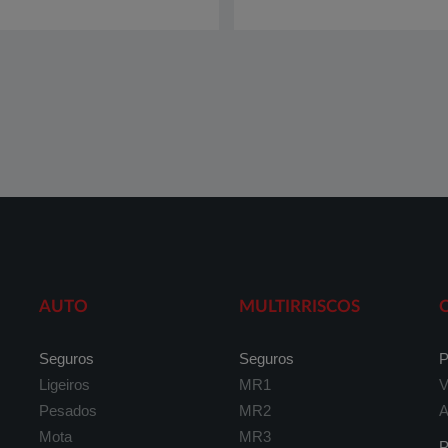
AUTO
MULTIRRISCOS
Seguros
Seguros
P
Ligeiros
MR1
V
Pesados
MR2
A
Mota
MR3
P