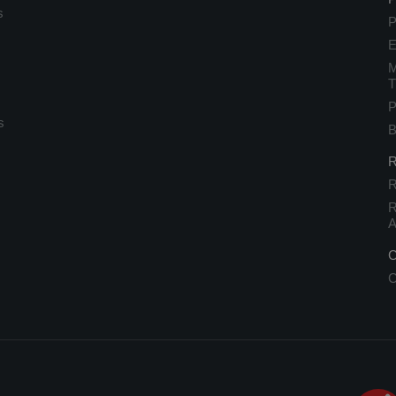
s
P
E
M
T
P
s
B
R
R
R
A
C
C