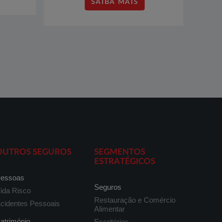
SAIBA MAIS
OUTROS SEGUROS
SEGMENTOS
ESTRATÉGICOS
essoas
Seguros
ida Risco
Restauração e Comércio
cidentes Pessoais
Alimentar
atrimónio
Escritórios