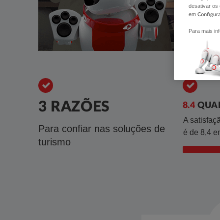
desativar os
em
Configur
Para mais in
3 RAZÕES
8.4
QUAL
​A satisfa
Para co​nfiar nas soluções de
é de 8,4 
turismo