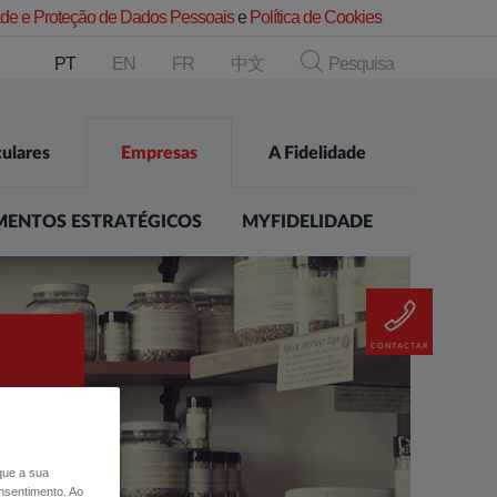
dade e Proteção de Dados Pessoais
e
Política de Cookies
PT
EN
FR
中文
Pesquisa
culares
Empresas
A Fidelidade
MENTOS ESTRATÉGICOS
MYFIDELIDADE
CONTACTAR
 que a sua
nsentimento. Ao