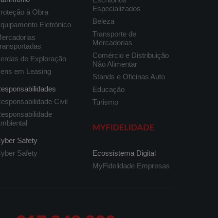
Especializados
roteção à Obra
Beleza
quipamento Eletrónico
Transporte de
ercadorias
Mercadorias
ransportadas
Comércio e Distribuição
erdas de Exploração
Não Alimentar
ens em Leasing
Stands e Oficinas Auto
esponsabilidades
Educação
esponsabilidade Civil
Turismo
esponsabilidade
mbiental
MYFIDELIDADE
yber Safety
yber Safety
Ecossistema Digital
MyFidelidade Empresas