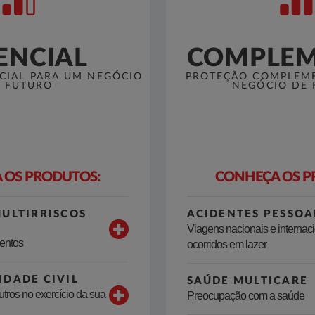
ENCIAL
COMPLEM
CIAL PARA UM NEGÓCIO
PROTEÇÃO COMPLEM
 FUTURO
NEGÓCIO DE
 OS PRODUTOS:
CONHEÇA OS P
MULTIRRISCOS
ACIDENTES PESSOA
Viagens nacionais e internaci
mentos
ocorridos em lazer
IDADE CIVIL
SAÚDE MULTICARE
tros no exercício da sua
Preocupação com a saúde