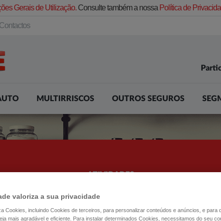
ões Gerais de Utilização.
Consulte também a nossa
Política de Privaci
Contactos
Parti
AUTO
MULTIRRISCOS
OUTROS SEGUROS
SEG
ATIVIDADES
TURISMO
ade valoriza a sua privacidade
liza Cookies, incluindo Cookies de terceiros, para personalizar conteúdos e anúncios, e para
PARA QUE O SEU NEGÓCIO NÃO PARE
ja mais agradável e eficiente. Para instalar determinados Cookies, necessitamos do seu co