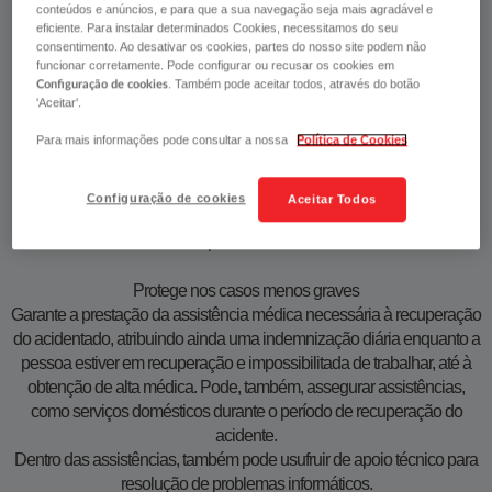
conteúdos e anúncios, e para que a sua navegação seja mais agradável e
O SEGURO DE ACIDENTES DE
eficiente. Para instalar determinados Cookies, necessitamos do seu
consentimento. Ao desativar os cookies, partes do nosso site podem não
TRABALHO PARA
funcionar corretamente. Pode configurar ou recusar os cookies em
TRABALHADORES
. Também pode aceitar todos, através do botão
Configuração de cookies
'Aceitar'.
INDEPENDENTES É OBRIGATÓRIO
POR LEI
Para mais informações pode consultar a nossa
Política de Cookies
Este seguro é dirigido a todos os profissionais que exerçam uma
Configuração de cookies
Aceitar Todos
atividade por conta própria, mesmo que também exerçam uma
atividade por conta de outrem.´
Protege nos casos menos graves
Garante a prestação da assistência médica necessária à recuperação
do acidentado, atribuindo ainda uma indemnização diária enquanto a
pessoa estiver em recuperação e impossibilitada de trabalhar, até à
obtenção de alta médica. Pode, também, assegurar assistências,
como serviços domésticos durante o período de recuperação do
acidente.
Dentro das assistências, também pode usufruir de apoio técnico para
resolução de problemas informáticos.