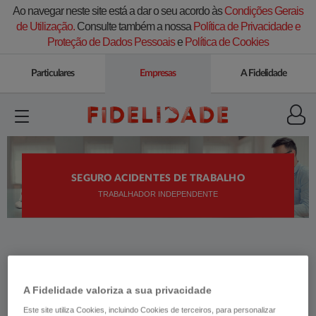
Ao navegar neste site está a dar o seu acordo às
Condições Gerais
de Utilização.
Consulte também a nossa
Política de Privacidade e
Proteção de Dados Pessoais
e
Política de Cookies
Particulares
Empresas
A Fidelidade
SEGURO ACIDENTES DE TRABALHO
TRABALHADOR INDEPENDENTE
A Fidelidade valoriza a sua privacidade
Este site utiliza Cookies, incluindo Cookies de terceiros, para personalizar