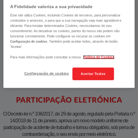
A Fidelidade valoriza a sua privacidade
Porque queremos estar ao lado dos nossos
Este site utiliza Cookies, incluindo Cookies de terceiros, para personalizar
clientes em todas as mudanças, a
conteúdos e anúncios, e para que a sua navegação seja mais agradável e
Fidelidade desenvolveu a participação
eficiente. Para instalar determinados Cookies, necessitamos do seu
consentimento. Ao desativar os cookies, partes do nosso site podem não
eletrónica na área de Cliente
MyFidelidade
funcionar corretamente. Pode configurar ou recusar os cookies em
Empresas
.
. Também pode aceitar todos, através do botão
Configuração de cookies
'Aceitar'.
Para mais informações pode consultar a nossa
Política de Cookies
Configuração de cookies
Aceitar Todos
PARTICIPAÇÃO ELETRÓNICA
​O Decreto-lei n.º 106/2017, de 29 de agosto, regulado pela Portaria n.º
14/2018 de 11 de janeiro, aprova um novo modelo uniforme de
participação de acidente de trabalho e tornou obrigatório, sob pena de
contraordenação, o seu envio por meio eletrónico.