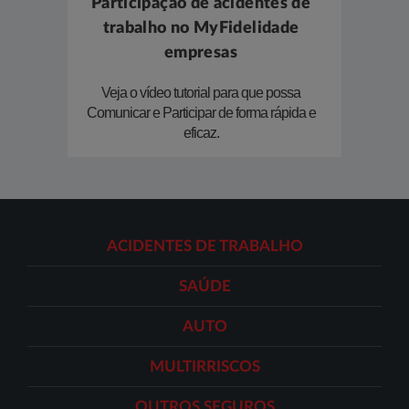
Participação de acidentes de
trabalho no MyFidelidade
empresas
​Veja o vídeo tutorial para que possa
Comunicar e Participar de forma rápida e
eficaz.​
ACIDENTES DE TRABALHO
SAÚDE
AUTO
MULTIRRISCOS
OUTROS SEGUROS