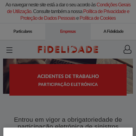
Ao navegar neste site está a dar o seu acordo às
Condições Gerais
de Utilização.
Consulte também a nossa
Política de Privacidade e
Proteção de Dados Pessoais
e
Política de Cookies
Particulares
Empresas
A Fidelidade
ACIDENTES DE TRABALHO
PARTICIPAÇÃO ELETRÓNICA
Entrou em vigor a obrigatoriedade de
participação eletrónica de sinistros
de Acidentes de Trabalho.