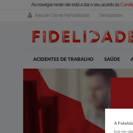
Ao navegar neste site está a dar o seu acordo às
Condiç
Área de Cliente MyFidelidade
Simuladores
ACIDENTES DE TRABALHO
SAÚDE
A Fidelid
Este site uti