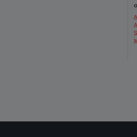
O
A
A
S
M