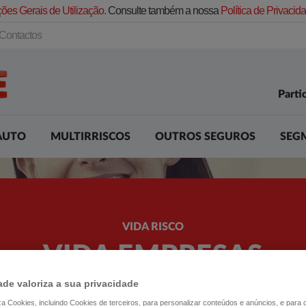
ões Gerais de Utilização.
Consulte também a nossa
Política de Privaci
Contactos
Parti
AUTO
MULTIRRISCOS
OUTROS SEGUROS
SEG
VIDA RISCO
VIDA EMPRESAS
ESSENCIAL
ade valoriza a sua privacidade
liza Cookies, incluindo Cookies de terceiros, para personalizar conteúdos e anúncios, e para