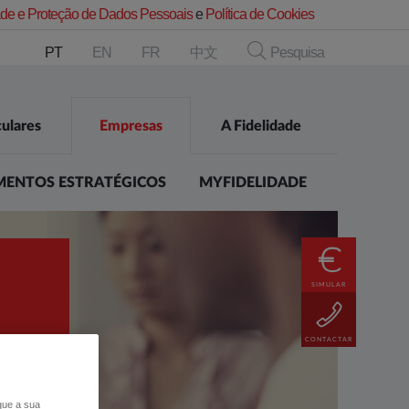
dade e Proteção de Dados Pessoais
e
Política de Cookies
PT
EN
FR
中文
Pesquisa
culares
Empresas
A Fidelidade
MENTOS ESTRATÉGICOS
MYFIDELIDADE
SIMULAR
CONTACTAR
 que a sua