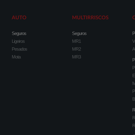
AUTO
MULTIRRISCOS
Seguros
Seguros
P
Ligeiros
MR1
V
Pesados
MR2
A
Mota
MR3
P
P
E
M
P
B
R
R
R