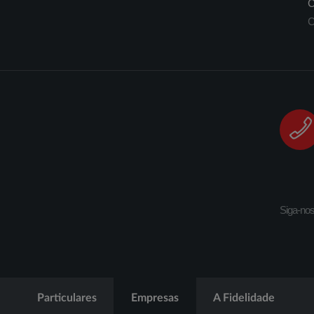
C
C
Siga-no
Particulares
Empresas
A Fidelidade