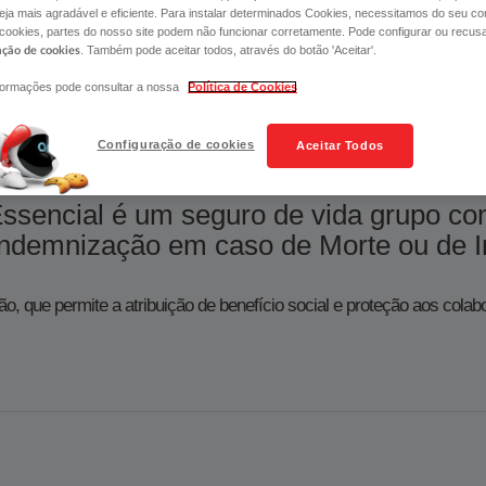
MOTIVE O PRINCIPAL ATIVO DO SEU NEGÓCIO
ja mais agradável e eficiente. Para instalar determinados Cookies, necessitamos do seu co
 cookies, partes do nosso site podem não funcionar corretamente. Pode configurar ou recus
. Também pode aceitar todos, através do botão 'Aceitar'.
ação de cookies
formações pode consultar a nossa
Política de Cookies
Configuração de cookies
Aceitar Todos
ssencial é um seguro de vida grupo co
o em caso de Morte ou de Invalidez Absoluta e Defi
ão, que permite a atribuição de benefício social e proteção aos cola