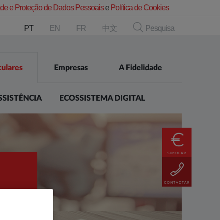
dade e Proteção de Dados Pessoais
e
Política de Cookies
PT
EN
FR
中文
Pesquisa
culares
Empresas
A Fidelidade
SSISTÊNCIA
ECOSSISTEMA DIGITAL
SIMULAR
CONTACTAR