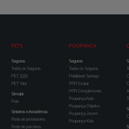
PETS
POUPANÇA
Seguros
Seguros
S
Todos os Seguros
Todos os Seguros
T
PET 1|2|3
Fidelidade Savings
C
PET Vital
PPR Evoluir
C
PPR Complemento
A
Simular
Poupança Auto
T
Pets
Poupança Objetivo
S
Sinistros e Assistência
Poupança Jovem
C
Rede de prestadores
Poupança Kids
Rede de parceiros
S