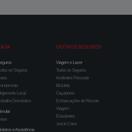
CASA
OUTROS SEGUROS
eguros
Viagem e Lazer
odos os Seguros
Todos os Seguros
asa
Acidentes Pessoais
ondomínio
Bicicleta
lojamento Local
Caçadores
rabalho Doméstico
Embarcações de Recreio
Viagem
imular
Estudantes
asa
Just in Case
inistros e Assistência