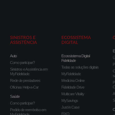
SINISTROS E
ECOSSISTEMA
ASSISTÊNCIA
DIGITAL
E
Auto
Ecossistema Digital
Ú
Fidelidade
Como participar?
P
Todas as soluções digitais
Sinistros e Assistência em
C
MyFidelidade
MyFidelidade
s
Rede de prestadores
Medicina Online
P
C
Oficinas Help-a-Car
Fidelidade Drive
A
Multicare Vitality
Saúde
S
MySavings
Como participar?
Just in Case
C
Pedido de reembolso em
FIXO
MyFidelidade