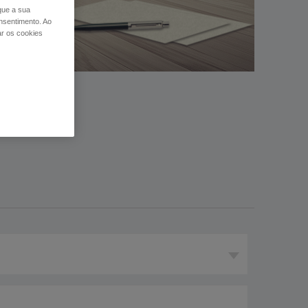
 que a sua
nsentimento. Ao
ar os cookies