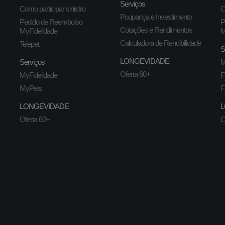
Serviços
Como participar sinistro
C
Poupança e Investimento
Pedido de Reembolso
P
Cotações e Rendimentos
MyFidelidade
M
Calculadora de Rendibilidade
Telepet
S
LONGEVIDADE
Serviços
M
Oferta 60+
MyFidelidade
F
MyPets
F
LONGEVIDADE
L
Oferta 60+
O