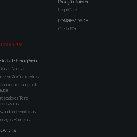
Proteção Júridica
Legal Care
LONGEVIDADE
Oferta 60+
COVID-19
stado de Emergência
ltimas Notícias
revenção Coronavírus
omo usar o seguro de
aúde
restadores Teste
oronavírus
valiador de Sintomas
erviços Remotos
OVID-19