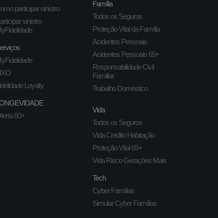
Família
omo participar sinistro
Todos os Seguros
articipar sinistro
Proteção Vital da Família
yFidelidade
Acidentes Pessoais
erviços
Acidentes Pessoais 65+
yFidelidade
Responsabilidade Civil
IXO
Familiar
idelidade Loyalty
Trabalho Doméstico
ONGEVIDADE
Vida
ferta 60+
Todos os Seguros
Vida Crédito Habitação
Proteção Vital 65+
Vida Risco Gerações Mais
Tech
Cyber Famílias
Simular Cyber Famílias