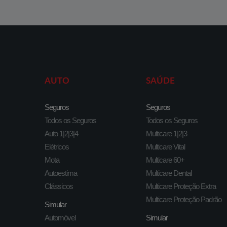
AUTO
SAÚDE
Seguros
Seguros
Todos os Seguros
Todos os Seguros
Auto 1|2|3|4
Multicare 1|2|3
Elétricos
Multicare Vital
Mota
Multicare 60+
Autoestima
Multicare Dental
Clássicos
Multicare Proteção Extra
Multicare Proteção Padrão
Simular
Automóvel
Simular