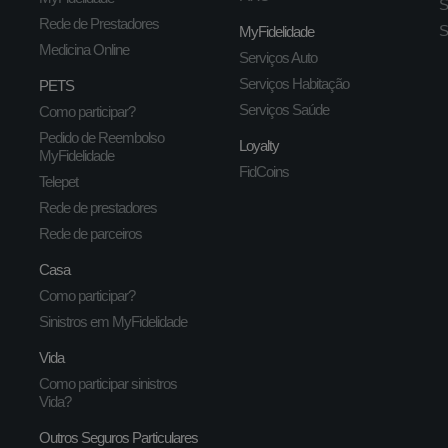
S
Rede de Prestadores
S
MyFidelidade
Medicina Online
Serviços Auto
Serviços Habitação
PETS
Serviços Saúde
Como participar?
Pedido de Reembolso
Loyalty
MyFidelidade
FidCoins
Telepet
Rede de prestadores
Rede de parceiros
Casa
Como participar?
Sinistros em MyFidelidade
Vida
Como participar sinistros
Vida?
Outros Seguros Particulares