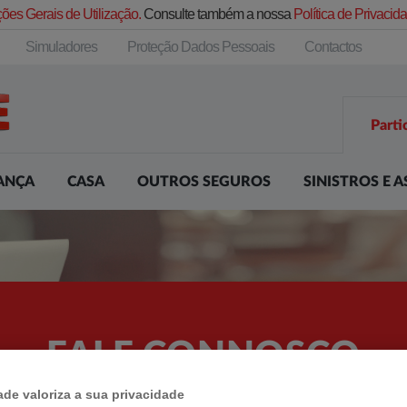
ões Gerais de Utilização.
Consulte também a nossa
Política de Privaci
Simuladores
Proteção Dados Pessoais
Contactos
Parti
ANÇA
CASA
OUTROS SEGUROS
SINISTROS E A
FALE CONNOSCO
ade valoriza a sua privacidade