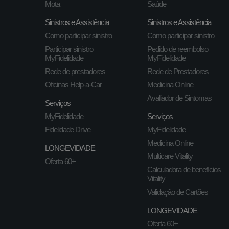
Mota
Saúde
Sinistros e Assistência
Sinistros e Assistência
Como participar sinistro
Como participar sinistro
Participar sinistro
Pedido de reembolso
MyFidelidade
MyFidelidade
Rede de prestadores
Rede de Prestadores
Oficinas Help-a-Car
Medicina Online
Avaliador de Sintomas
Serviços
MyFidelidade
Serviços
Fidelidade Drive
MyFidelidade
Medicina Online
LONGEVIDADE
Multicare Vitality
Oferta 60+
Calculadora de benefícios
Vitality
Validação de Cartões
LONGEVIDADE
Oferta 60+