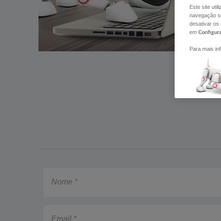
Este site uti
navegação se
desativar os
em
Configur
Para mais in
Nome
Email