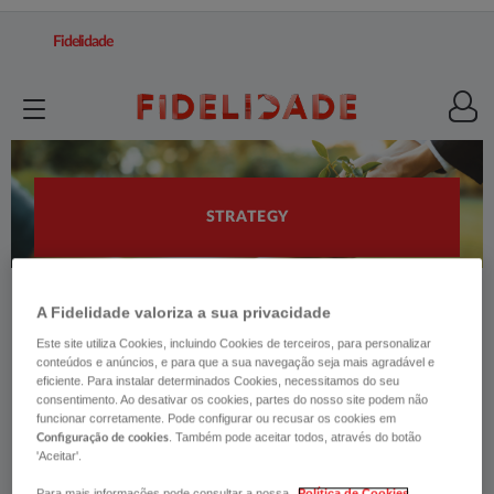
Fidelidade
STRATEGY
A Fidelidade valoriza a sua privacidade
Este site utiliza Cookies, incluindo Cookies de terceiros, para personalizar
conteúdos e anúncios, e para que a sua navegação seja mais agradável e
Fidelidade's ESG strategy aims to
eficiente. Para instalar determinados Cookies, necessitamos do seu
prepare the future, contribute to
consentimento. Ao desativar os cookies, partes do nosso site podem não
funcionar corretamente. Pode configurar ou recusar os cookies em
society's resilience, and positively
. Também pode aceitar todos, através do botão
Configuração de cookies
'Aceitar'.
impact all our stakeholders.
Para mais informações pode consultar a nossa
Política de Cookies