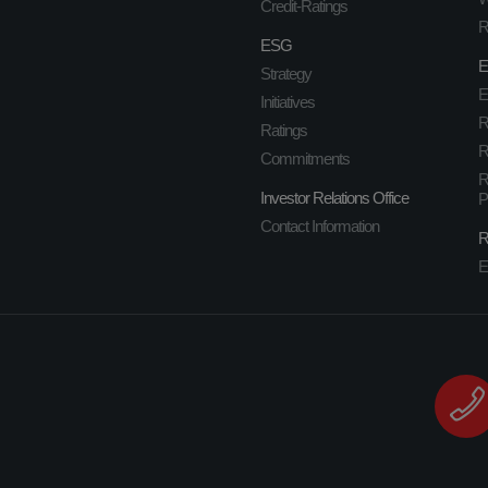
Credit-Ratings
R
ESG
E
Strategy
E
Initiatives
R
Ratings
R
Commitments
R
Investor Relations Office
P
Contact Information
R
E