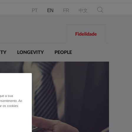
PT
EN
FR
中文
Fidelidade
ITY
LONGEVITY
PEOPLE
 que a sua
nsentimento. Ao
ar os cookies