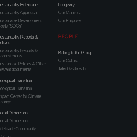
ustainability Fidelidade
Longevity
ustainability Approach
Our Manifest
ustainable Development
Our Purpose
oals (SDGs)
PEOPLE
ustainability Reports &
olicies
ustainability Reports &
Belong to the Group
ommitments
Our Culture
ustainable Policies & Other
Talent & Growth
elevant documents
cological Transition
cological Transition
mpact Center for Climate
hange
ocial Dimension
ocial Dimension
idelidade Community
eCare