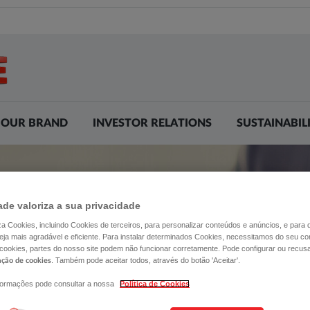
OUR BRAND
INVESTOR RELATIONS
SUSTAINABIL
ade valoriza a sua privacidade
liza Cookies, incluindo Cookies de terceiros, para personalizar conteúdos e anúncios, e para
ja mais agradável e eficiente. Para instalar determinados Cookies, necessitamos do seu co
ESG RATINGS
 cookies, partes do nosso site podem não funcionar corretamente. Pode configurar ou recus
. Também pode aceitar todos, através do botão 'Aceitar'.
ação de cookies
formações pode consultar a nossa
Política de Cookies