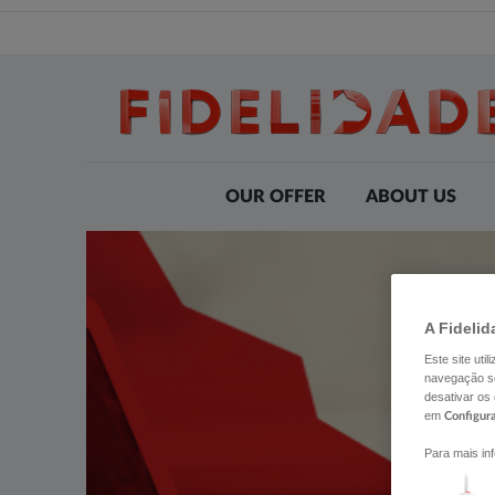
OUR OFFER
ABOUT US
A Fidelid
Este site uti
navegação se
desativar os
em
Configur
Para mais in