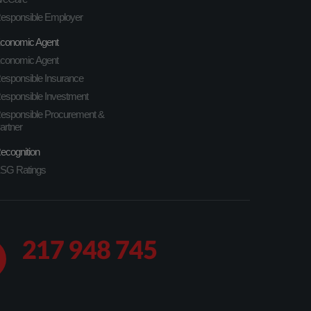
esponsible Employer
conomic Agent
conomic Agent
esponsible Insurance
esponsible Investment
esponsible Procurement &
artner
ecognition
SG Ratings
217 948 745