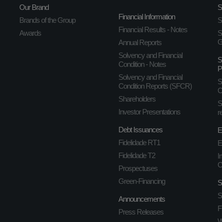
Our Brand
S
Financial Information
Brands of the Group
S
Financial Results - Notes
Awards
S
G
Annual Reports
Solvency and Financial
S
Condition - Notes
P
Solvency and Financial
S
Condition Reports (SFCR)
C
Shareholders
S
Investor Presentations
r
Debt Issuances
E
Fidelidade RT1
E
Fidelidade T2
I
C
Prospectuses
Green-Financing
S
S
Announcements
F
Press Releases
W