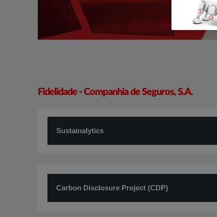
​Fidelidade - Companhia de Seguros, S.A.
​Sustainalytics
Carbon Disclosure Project (CDP)