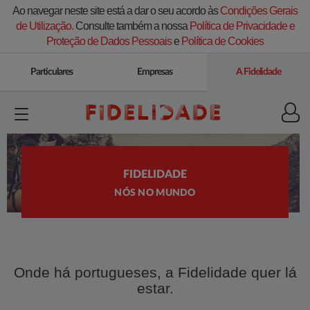
Ao navegar neste site está a dar o seu acordo às
Condições Gerais
de Utilização.
Consulte também a nossa
Política de Privacidade e
Proteção de Dados Pessoais
e
Política de Cookies
Particulares
Empresas
A Fidelidade
FIDELIDADE
NÓS NO MUNDO
Onde há portugueses, a Fidelidade quer lá
estar.​​​​​​​​​​​