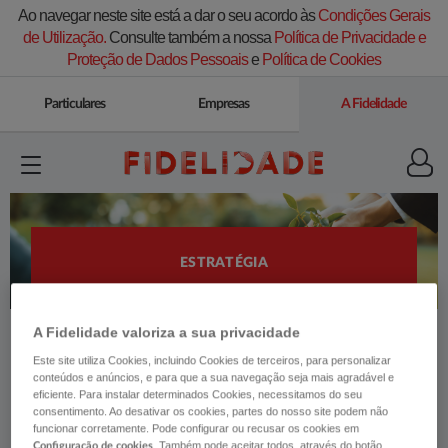
Ao navegar neste site está a dar o seu acordo às
Condições Gerais
de Utilização.
Consulte também a nossa
Política de Privacidade e
Proteção de Dados Pessoais
e
Política de Cookies
Particulares
Empresas
A Fidelidade
ESTRATÉGIA
A Fidelidade valoriza a sua privacidade
Este site utiliza Cookies, incluindo Cookies de terceiros, para personalizar
conteúdos e anúncios, e para que a sua navegação seja mais agradável e
eficiente. Para instalar determinados Cookies, necessitamos do seu
A estratégia ESG da Fidelidade visa
consentimento. Ao desativar os cookies, partes do nosso site podem não
preparar o futuro, contribuir para a
funcionar corretamente. Pode configurar ou recusar os cookies em
. Também pode aceitar todos, através do botão
Configuração de cookies