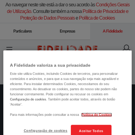
Ao navegar neste site está a dar o seu acordo às
Condições Gerais
de Utilização.
Consulte também a nossa
Política de Privacidade e
Proteção de Dados Pessoais
e
Política de Cookies
Particulares
Empresas
A Fidelidade
A Fidelidade valoriza a sua privacidade
Este site utiliza Cookies, incluindo Cookies de terceiros, para personalizar
conteúdos e anúncios, e para que a sua navegação seja mais agradável e
eficiente. Para instalar determinados Cookies, necessitamos do seu
consentimento. Ao desativar os cookies, partes do nosso site podem não
funcionar corretamente. Pode configurar ou recusar os cookies em
. Também pode aceitar todos, através do botão
QUEM SOMOS
Configuração de cookies
'Aceitar'.
INVESTIDORES
Para mais informações pode consultar a nossa
Política de Cookies
SUSTENTABILIDADE
Configuração de cookies
Aceitar Todos