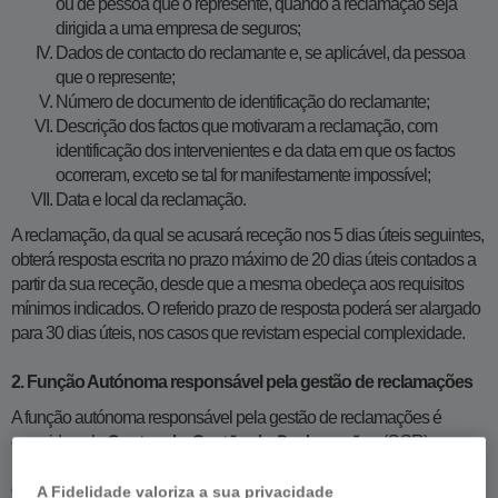
ou de pessoa que o represente, quando a reclamação seja
dirigida a uma empresa de seguros;
Dados de contacto do reclamante e, se aplicável, da pessoa
que o represente;
Número de documento de identificação do reclamante;
Descrição dos factos que motivaram a reclamação, com
identificação dos intervenientes e da data em que os factos
ocorreram, exceto se tal for manifestamente impossível;
Data e local da reclamação.
A reclamação, da qual se acusará receção nos 5 dias úteis seguintes,
obterá resposta escrita no prazo máximo de 20 dias úteis contados a
partir da sua receção, desde que a mesma obedeça aos requisitos
mínimos indicados. O referido prazo de resposta poderá ser alargado
para 30 dias úteis, nos casos que revistam especial complexidade.
2. Função Autónoma responsável pela gestão de reclamações
A função autónoma responsável pela gestão de reclamações é
exercida pelo
(CGR).
Centro de Gestão de Reclamações
Contactos:
A Fidelidade valoriza a sua privacidade