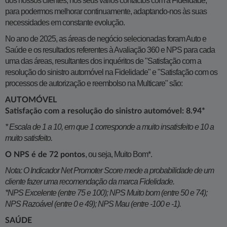
dos nossos clientes, nos seus vários contactos com a Fidelidade,
para podermos melhorar continuamente, adaptando-nos às suas
necessidades em constante evolução.
No ano de 2025, as áreas de negócio selecionadas foram Auto e
Saúde e os resultados referentes à Avaliação 360 e NPS para cada
uma das áreas, resultantes dos inquéritos de "Satisfação com a
resolução do sinistro automóvel na Fidelidade" e "Satisfação com os
processos de autorização e reembolso na Multicare" são:
AUTOMÓVEL
Satisfação com a resolução do sinistro automóvel: 8.94*
* Escala de 1 a 10, em que 1 corresponde a muito insatisfeito e 10 a
muito satisfeito.
, ou seja, Muito Bom*.
O NPS é de 72 pontos
Nota: O Indicador Net Promoter Score mede a probabilidade de um
cliente fazer uma recomendação da marca Fidelidade.
*NPS Excelente (entre 75 e 100); NPS Muito bom (entre 50 e 74);
NPS Razoável (entre 0 e 49); NPS Mau (entre -100 e -1).
SAÚDE