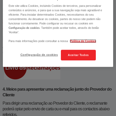
Centro de Gestão de Reclamações
Morada:
Este site utiliza Cookies, incluindo Cookies de terceiros, para personalizar
Largo do Calhariz, 30, 1249-001 Lisboa
conteúdos e anúncios, e para que a sua navegação seja mais agradável e
eficiente. Para instalar determinados Cookies, necessitamos do seu
ggr.reclamacoes@fidelidade.pt
Email:
consentimento. Ao desativar os cookies, partes do nosso site podem não
Política e Regulamento de funcionamento aplicável à gestão de
funcionar corretamente. Pode configurar ou recusar os cookies em
reclamações
. Também pode aceitar todos, através do botão
Configuração de cookies
'Aceitar'.
3. Livro de Reclamações
Para mais informações pode consultar a nossa
Política de Cookies
As reclamações podem ser apresentadas no Livro de Reclamações
eletrónico;
Configuração de cookies
Aceitar Todos
4. Meios para apresentar uma reclamação junto do Provedor do
Cliente
Para dirigir uma reclamação ao Provedor do Cliente, o reclamante
poderá optar pelo envio de carta ou e-mail para os contactos abaixo
referidos.