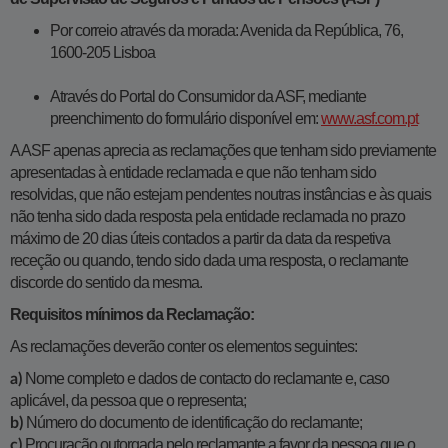
Por correio através da morada: Avenida da República, 76,
1600-205 Lisboa
Através do Portal do Consumidor da ASF, mediante
preenchimento do formulário disponível em:
www.asf.com.pt
A ASF apenas aprecia as reclamações que tenham sido previamente
apresentadas à entidade reclamada e que não tenham sido
resolvidas, que não estejam pendentes noutras instâncias e às quais
não tenha sido dada resposta pela entidade reclamada no prazo
máximo de 20 dias úteis contados a partir da data da respetiva
receção ou quando, tendo sido dada uma resposta, o reclamante
discorde do sentido da mesma.
Requisitos mínimos da Reclamação:
As reclamações deverão conter os elementos seguintes:
Nome completo e dados de contacto do reclamante e, caso
a)
aplicável, da pessoa que o representa;
Número do documento de identificação do reclamante;
b)
Procuração outorgada pelo reclamante a favor da pessoa que o
c)