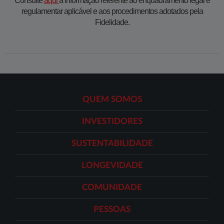
Consulte
aqui ​
a informação referente ao enquadramento legal e
regulamentar aplicável e aos procedimentos adotados pela
Fidelidade.
QUEM SOMOS
INVESTIDORES
SUSTENTABILIDADE
LONGEVIDADE
COMUNIDADE
PESSOAS