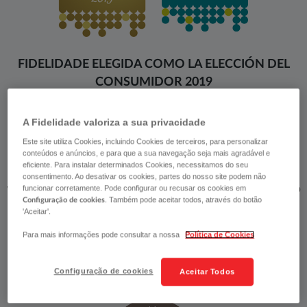
FIDELIDADE ELEGIDA COMO LA ELECCIÓN DEL
CONSUMIDOR 2019
Además de ser elegida como La Elección del Consumidor en la
A Fidelidade valoriza a sua privacidade
categoría de "Aseguradores", Fidelidade recibió también la distinción
Este site utiliza Cookies, incluindo Cookies de terceiros, para personalizar
de "Elección del Consumidor Excellentia 2019", que distingue a la
conteúdos e anúncios, e para que a sua navegação seja mais agradável e
empresa que adopta las mejores prácticas organizacionales
eficiente. Para instalar determinados Cookies, necessitamos do seu
orientadas al cliente (Customer Centric). Esta elección se basa en
consentimento. Ao desativar os cookies, partes do nosso site podem não
valores como la confianza y la motivación, y traduce el reconocimiento
funcionar corretamente. Pode configurar ou recusar os cookies em
. Também pode aceitar todos, através do botão
Configuração de cookies
de nuestros productos y servicios, orientados a las necesidades
'Aceitar'.
concretas de cada cliente.
Para mais informações pode consultar a nossa
Política de Cookies
MARCA DE CONFIANZA 2018
Configuração de cookies
Aceitar Todos