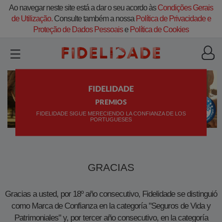
Ao navegar neste site está a dar o seu acordo às
Condições Gerais
de Utilização.
Consulte também a nossa
Política de Privacidade e
Proteção de Dados Pessoais
e
Política de Cookies
FIDELIDADE
PREMIOS
FIDELIDADE SIGUE MERECIENDO LA CONFIANZA DE LOS
PORTUGUESES
GRACIAS
Gracias a usted, por 18º año consecutivo, Fidelidade se distinguió
como Marca de Confianza en la categoría "Seguros de Vida y
Patrimoniales" y, por tercer año consecutivo, en la categoría