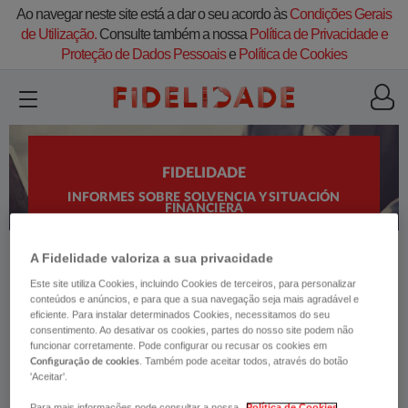
Ao navegar neste site está a dar o seu acordo às
Condições Gerais
de Utilização.
Consulte também a nossa
Política de Privacidade e
Proteção de Dados Pessoais
e
Política de Cookies
FIDELIDADE
INFORMES SOBRE SOLVENCIA Y SITUACIÓN
FINANCIERA
A Fidelidade valoriza a sua privacidade
Este site utiliza Cookies, incluindo Cookies de terceiros, para personalizar
conteúdos e anúncios, e para que a sua navegação seja mais agradável e
eficiente. Para instalar determinados Cookies, necessitamos do seu
consentimento. Ao desativar os cookies, partes do nosso site podem não
funcionar corretamente. Pode configurar ou recusar os cookies em
. Também pode aceitar todos, através do botão
Configuração de cookies
'Aceitar'.
INFORMES SOBRE SOLVENCIA Y
Para mais informações pode consultar a nossa
Política de Cookies