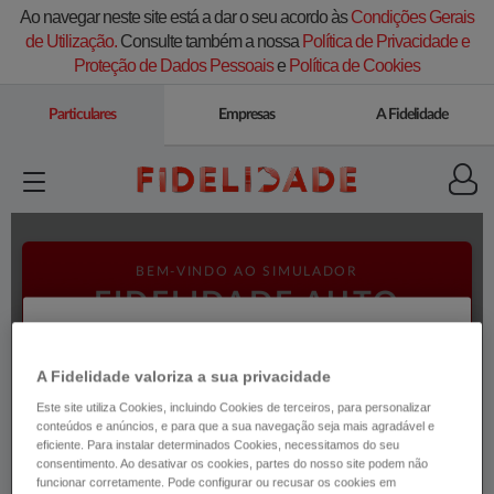
Ao navegar neste site está a dar o seu acordo às
Condições Gerais
de Utilização.
Consulte também a nossa
Política de Privacidade e
Proteção de Dados Pessoais
e
Política de Cookies
Particulares
Empresas
A Fidelidade
A Fidelidade valoriza a sua privacidade
Este site utiliza Cookies, incluindo Cookies de terceiros, para personalizar
conteúdos e anúncios, e para que a sua navegação seja mais agradável e
eficiente. Para instalar determinados Cookies, necessitamos do seu
consentimento. Ao desativar os cookies, partes do nosso site podem não
funcionar corretamente. Pode configurar ou recusar os cookies em