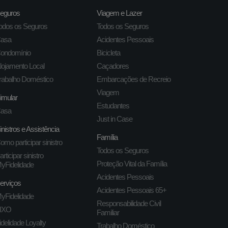
eguros
Viagem e Lazer
odos os Seguros
Todos os Seguros
asa
Acidentes Pessoais
ondomínio
Bicicleta
lojamento Local
Caçadores
rabalho Doméstico
Embarcações de Recreio
Viagem
imular
Estudantes
asa
Just in Case
inistros e Assistência
Família
omo participar sinistro
Todos os Seguros
articipar sinistro
Proteção Vital da Família
yFidelidade
Acidentes Pessoais
erviços
Acidentes Pessoais 65+
yFidelidade
Responsabilidade Civil
IXO
Familiar
idelidade Loyalty
Trabalho Doméstico