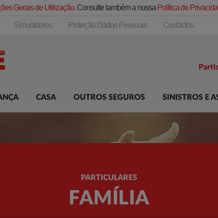
ões Gerais de Utilização.
Consulte também a nossa
Política de Privaci
Simuladores
Proteção Dados Pessoais
Contactos
Parti
ANÇA
CASA
OUTROS SEGUROS
SINISTROS E A
PARTICULARES
FAMÍLIA