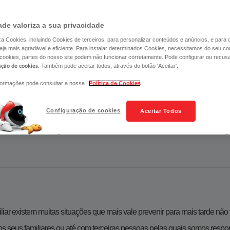
ade valoriza a sua privacidade
liza Cookies, incluindo Cookies de terceiros, para personalizar conteúdos e anúncios, e para
ja mais agradável e eficiente. Para instalar determinados Cookies, necessitamos do seu co
 cookies, partes do nosso site podem não funcionar corretamente. Pode configurar ou recus
. Também pode aceitar todos, através do botão 'Aceitar'.
ação de cookies
formações pode consultar a nossa
Política de Cookies
 que é mais importante para si – a sua família​​​
Configuração de cookies
Aceitar Todos
souber que assegurou a estabilidade financeira da sua família se al
liar existem muitas situações que mais vale prevenir para mais tarde não 
s seus familiares ou até com terceiras pessoas pelas quais somos respo