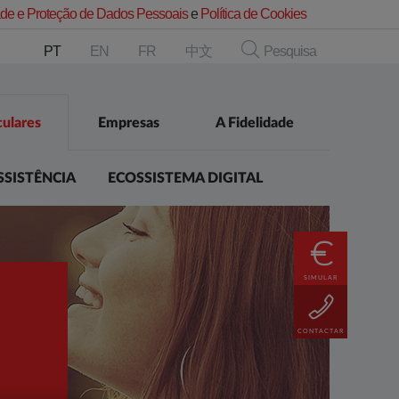
dade e Proteção de Dados Pessoais
e
Política de Cookies
PT
EN
FR
中文
Pesquisa
culares
Empresas
A Fidelidade
SSISTÊNCIA
ECOSSISTEMA DIGITAL
SIMULAR
CONTACTAR