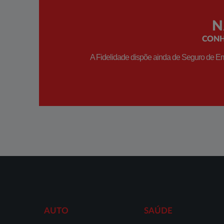
N
CONH
A Fidelidade dispõe ainda de Seguro de Em
AUTO
SAÚDE