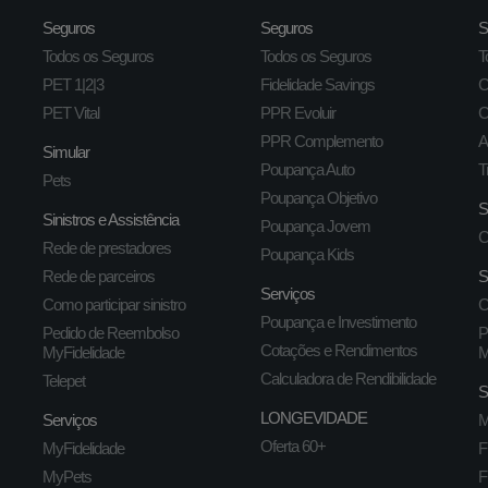
Seguros
Seguros
S
Todos os Seguros
Todos os Seguros
T
PET 1|2|3
Fidelidade Savings
C
PET Vital
PPR Evoluir
C
PPR Complemento
A
Simular
Poupança Auto
T
Pets
Poupança Objetivo
S
Sinistros e Assistência
Poupança Jovem
C
Rede de prestadores
Poupança Kids
Rede de parceiros
S
Serviços
Como participar sinistro
C
Poupança e Investimento
Pedido de Reembolso
P
Cotações e Rendimentos
MyFidelidade
M
Calculadora de Rendibilidade
Telepet
S
LONGEVIDADE
Serviços
M
Oferta 60+
MyFidelidade
F
MyPets
F