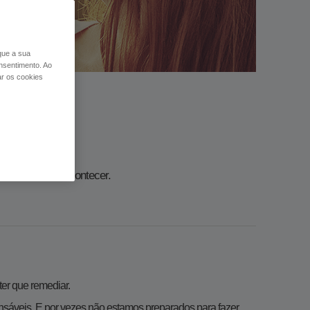
 que a sua
nsentimento. Ao
ar os cookies
​​​​​​​​​​
guma coisa lhe acontecer.
ter que remediar.
nsáveis. E por vezes não estamos preparados para fazer