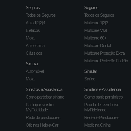
Seguros
Seguros
Todos os Seguros
Todos os Seguros
Auto 1|2|3|4
Multicare 1|2|3
Elétricos
Multicare Vital
Mota
Multicare 60+
Autoestima
Multicare Dental
Clássicos
Multicare Proteção Extra
Multicare Proteção Padrão
Simular
Automóvel
Simular
Mota
Saúde
Sinistros e Assistência
Sinistros e Assistência
Como participar sinistro
Como participar sinistro
Participar sinistro
Pedido de reembolso
MyFidelidade
MyFidelidade
Rede de prestadores
Rede de Prestadores
Oficinas Help-a-Car
Medicina Online