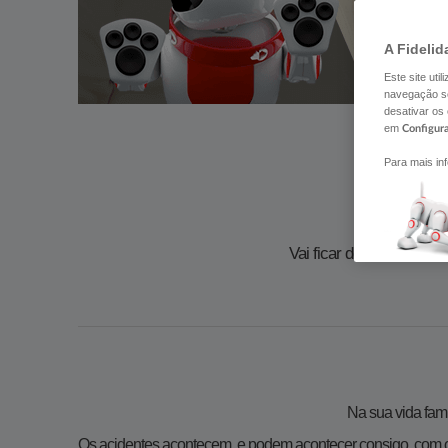
A Fidelid
Este site uti
navegação se
desativar os
em
Configur
Para mais in
Proteja o
Vai ficar descansado se 
Na sua vida fami
​Os acidentes acontecem, e podem acontecer consigo, com o