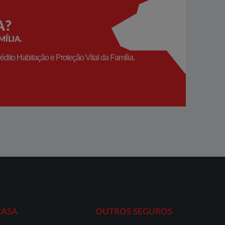
A?
ÍLIA.
ito Habitação e Proteção Vital da Família.
CASA
OUTROS SEGUROS