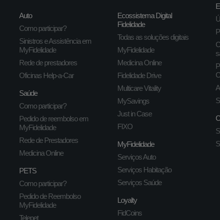
E
Auto
Ecossistema Digital
Ú
Fidelidade
Como participar?
P
Todas as soluções digitais
Sinistros e Assistência em
C
MyFidelidade
MyFidelidade
s
Rede de prestadores
Medicina Online
P
C
Oficinas Help-a-Car
Fidelidade Drive
A
Multicare Vitality
Saúde
S
MySavings
Como participar?
Just in Case
C
Pedido de reembolso em
FIXO
MyFidelidade
S
Rede de Prestadores
S
MyFidelidade
Medicina Online
Serviços Auto
Serviços Habitação
PETS
Serviços Saúde
Como participar?
Pedido de Reembolso
Loyalty
MyFidelidade
FidCoins
Telepet