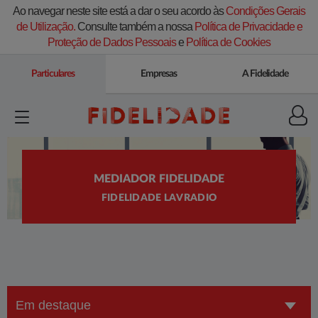
Ao navegar neste site está a dar o seu acordo às
Condições Gerais
de Utilização.
Consulte também a nossa
Política de Privacidade e
Proteção de Dados Pessoais
e
Política de Cookies
Particulares
Empresas
A Fidelidade
MEDIADOR FIDELIDADE
FIDELIDADE LAVRADIO