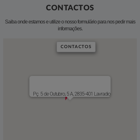
CONTACTOS
​Saiba onde estamos e utilize o nosso formulário para nos pedir mais
informações.
CONTACTOS
LOCALIZAÇÃO E CONTACTOS
Pç. 5 de Outubro, 5 A, 2835-401 Lavradio
Morada
De segunda a sexta, das 9h00 às 17h00
Horário
MAPA E DIREÇÕES
Pç. 5 de Outubro, 5 A, 2835-401 Lavradio