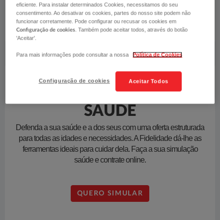
eficiente. Para instalar determinados Cookies, necessitamos do seu
consentimento. Ao desativar os cookies, partes do nosso site podem não
QUERO SIMULAR
funcionar corretamente. Pode configurar ou recusar os cookies em
. Também pode aceitar todos, através do botão
Configuração de cookies
'Aceitar'.
Para mais informações pode consultar a nossa
Política de Cookies
Configuração de cookies
Aceitar Todos
SAÚDE
Defenda a sua saúde e a dos seus com uma oferta estruturada
para todas as idades e necessidades. A Fidelidade dá-lhe as
ferramentas ideais para cuidar dela. Faça a sua simulação
saúde e contrate online.
QUERO SIMULAR