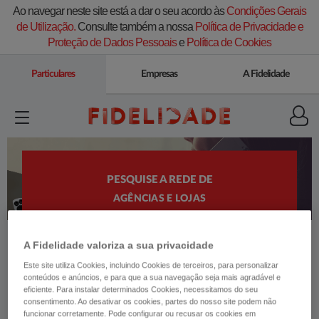
Ao navegar neste site está a dar o seu acordo às
Condições Gerais
de Utilização.
Consulte também a nossa
Política de Privacidade e
Proteção de Dados Pessoais
e
Política de Cookies
Particulares
Empresas
A Fidelidade
PESQUISE A REDE DE
AGÊNCIAS E LOJAS
A Fidelidade valoriza a sua privacidade
Este site utiliza Cookies, incluindo Cookies de terceiros, para personalizar
conteúdos e anúncios, e para que a sua navegação seja mais agradável e
A Fidelidade e o seu Agente estão disponíveis
eficiente. Para instalar determinados Cookies, necessitamos do seu
consentimento. Ao desativar os cookies, partes do nosso site podem não
para o apoiar.
funcionar corretamente. Pode configurar ou recusar os cookies em