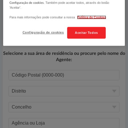
. Também pode aceitar todos, através do botão
Configuração de cookies
Pesquise o seu agente e em seguida utilize o
'Aceitar'.
formulário para contactá-lo​.​​​
Para mais informações pode consultar a nossa
Política de Cookies
Configuração de cookies
Aceitar Todos
Selecione a sua área de residência ou procure pelo nome do
Agente: