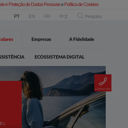
dade e Proteção de Dados Pessoais
e
Política de Cookies
PT
EN
FR
中文
Pesquisa
culares
Empresas
A Fidelidade
SSISTÊNCIA
ECOSSISTEMA DIGITAL
CONTACTAR
EL