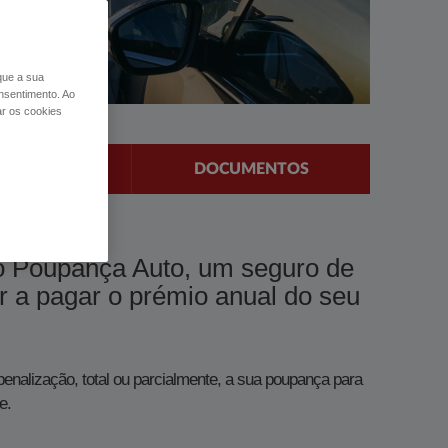
 que a sua
nsentimento. Ao
ar os cookies
SGATE
DOCUMENTOS
i o Poupança Auto, um seguro de
ar a pagar o prémio anual do seu
enalização, total ou parcialmente, a sua poupança para
e.