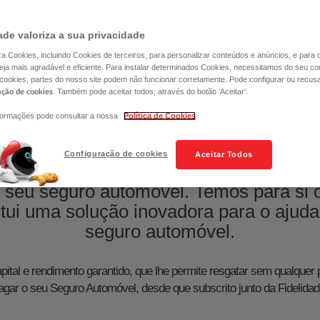
ade valoriza a sua privacidade
liza Cookies, incluindo Cookies de terceiros, para personalizar conteúdos e anúncios, e para
ja mais agradável e eficiente. Para instalar determinados Cookies, necessitamos do seu co
 cookies, partes do nosso site podem não funcionar corretamente. Pode configurar ou recus
. Também pode aceitar todos, através do botão 'Aceitar'.
ação de cookies
formações pode consultar a nossa
Política de Cookies
TIAS
CONSTITUIR POUPANÇA
RE
Configuração de cookies
Aceitar Todos
 o seu seguro automóvel. Temos para s
itui uma solução inovadora para o ajud
seguro automóvel.​​​​​​​​​​​​​​​​​​​​​​​​​​​​​​​​​​​​​​​​​​​​​​​​​​​​​​​​​​​
tal e rendimento garantido, que lhe permite resgatar sem qualquer p
agar o seu Seguro Automóvel, desde que subscrito junto da Fidelidad