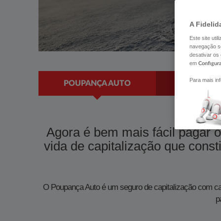
A Fidelid
Este site uti
navegação se
desativar os
em
Configur
Para mais in
POUPANÇA AUTO
GARAN
​​Agora é bem mais fácil pagar
vida de capitalização que const
O Poupança Auto é um seguro de capitalização com capi
p