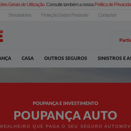
ões Gerais de Utilização.
Consulte também a nossa
Política de Privaci
Simuladores
Proteção Dados Pessoais
Contactos
Parti
ANÇA
CASA
OUTROS SEGUROS
SINISTROS E A
POUPANÇA E INVESTIMENTO
POUPANÇA AUTO
 MEALHEIRO QUE PAGA O SEU SEGURO AUTOMÓV