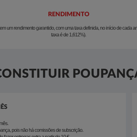
RENDIMENTO
em um rendimento garantido, com uma taxa definida, no início de cada a
taxa é de 1,612%).
CONSTITUIR POUPANÇ
MÊS
/mês.
pança, pois não há comissões de subscrição.
 fazer entregas extra a partir de 10 €