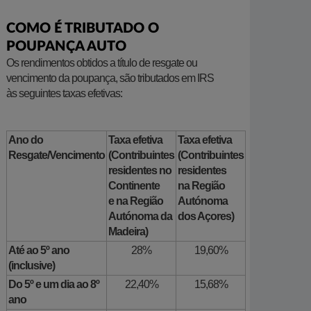
COMO É TRIBUTADO O
POUPANÇA AUTO
​Os rendimentos obtidos a título de resgate ou
vencimento da poupança, são tributados em IRS
às seguintes taxas efetivas:
​Ano do
​Taxa efetiva
​Taxa efetiva
Resgate/Vencimento
(Contribuintes
(Contribuintes
residentes no
residentes
Continente
na ​Região
e na Região
Autónoma
Autónoma da
dos Açores)
Madeira)​
Até ao 5º ano
​28%
​19,60%
(inclusive)​​
​Do 5º e um dia ao 8º
​22,40%
​15,68%
ano