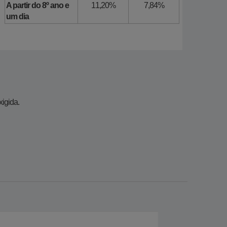
​A partir do 8º ano e
​11,20%
​7,84%
um dia
​​​​​​​
a. ​​​​​
Nome*