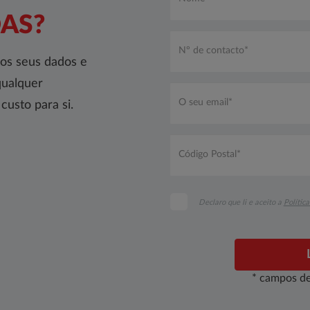
AS?
os seus dados e
qualquer
usto para si.
Código
Postal*
*
Declaro que li e aceito a
Polític
* campos de