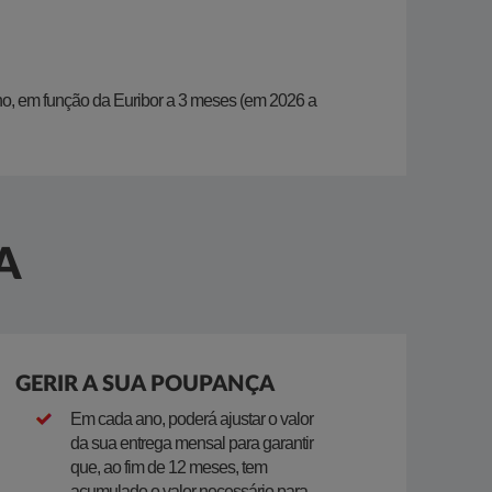
no, em função da Euribor a 3 meses (em 2026 a
A
GERIR A SUA POUPANÇA
​Em cada ano, poderá ajustar o valor
da sua entrega mensal para garantir
que, ao fim de 12 meses, tem
acumulado o valor necessário para