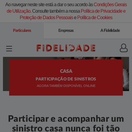
Ao navegar neste site está a dar o seu acordo às
Condições Gerais
de Utilização.
Consulte também a nossa
Política de Privacidade e
Proteção de Dados Pessoais
e
Política de Cookies
Particulares
Empresas
A Fidelidade
CASA
PARTICIPAÇÃO DE SINISTROS
AGORA TAMBÉM DISPONÍVEL ONLINE
Participar e acompanhar um
sinistro casa nunca foi tão