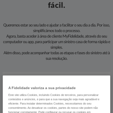
fácil.​
​Queremos estar ao seu lado e ajudar a facilitar o seu dia a dia. Por isso,
simplificámos todo o processo.
Agora, basta aceder à área de cliente MyFidelidade, através do seu
computador ou app, para participar um sinistro casa de forma rápida e
simples.
Além disso, pode acompanhar todas as etapas e fases do sinistro até à
sua resolução.​​
A Fidelidade valoriza a sua privacidade
Este site utiliza Cookies, incluindo Cookies de terceiros, para personalizar
conteúdos e anúncios, e para que a sua navegação seja mais agradável e
eficiente. Para instalar determinados Cookies, necessitamos do seu
consentimento. Ao desativar os cookies, partes do nosso site podem não
funcionar corretamente. Pode configurar ou recusar os cookies em