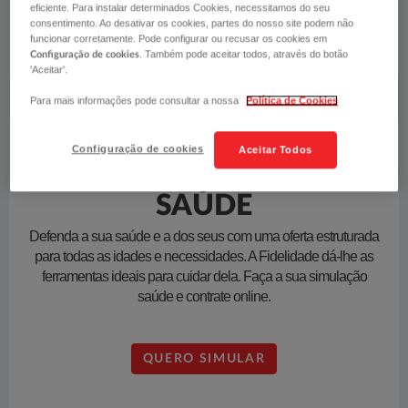
eficiente. Para instalar determinados Cookies, necessitamos do seu
consentimento. Ao desativar os cookies, partes do nosso site podem não
QUERO SIMULAR
funcionar corretamente. Pode configurar ou recusar os cookies em
. Também pode aceitar todos, através do botão
Configuração de cookies
'Aceitar'.
Para mais informações pode consultar a nossa
Política de Cookies
Configuração de cookies
Aceitar Todos
SAÚDE
Defenda a sua saúde e a dos seus com uma oferta estruturada
para todas as idades e necessidades. A Fidelidade dá-lhe as
ferramentas ideais para cuidar dela. Faça a sua simulação
saúde e contrate online.
QUERO SIMULAR