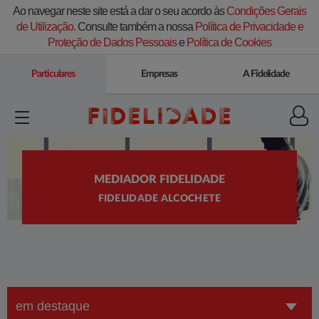
Ao navegar neste site está a dar o seu acordo às
Condições Gerais
de Utilização.
Consulte também a nossa
Política de Privacidade e
Proteção de Dados Pessoais
e
Política de Cookies
Particulares
Empresas
A Fidelidade
MEDIADOR FIDELIDADE
FIDELIDADE ALCOCHETE