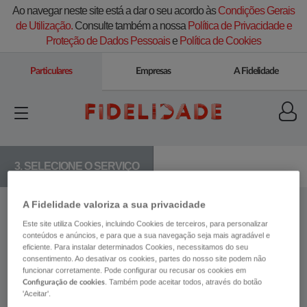
Ao navegar neste site está a dar o seu acordo às
Condições Gerais
de Utilização.
Consulte também a nossa
Política de Privacidade e
Proteção de Dados Pessoais
e
Política de Cookies
Particulares
Empresas
A Fidelidade
3. SELECIONE O SERVIÇO
A Fidelidade valoriza a sua privacidade
Pretendo pesquisar na rede
Rede Médica
através de
Planos De
Saúde
...
Este site utiliza Cookies, incluindo Cookies de terceiros, para personalizar
conteúdos e anúncios, e para que a sua navegação seja mais agradável e
eficiente. Para instalar determinados Cookies, necessitamos do seu
consentimento. Ao desativar os cookies, partes do nosso site podem não
funcionar corretamente. Pode configurar ou recusar os cookies em
. Também pode aceitar todos, através do botão
Configuração de cookies
'Aceitar'.