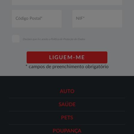
email*
*
Código
NIF*
Postal*
*
*
Declaro que li e aceito a
Política de Proteção de Dados
LIGUEM-ME
* campos de preenchimento obrigatório
AUTO
SAÚDE
PETS
POUPANÇA