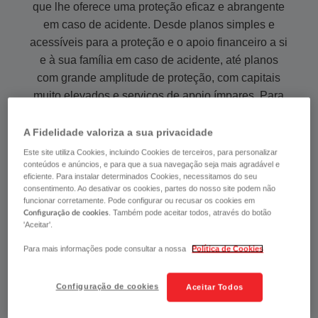
que lhe oferece uma proteção eficaz e abrangente
em caso de acidente. Desde planos​​​​​​​​​​​​​​ simples e
acessíveis para a proteção e o apoio financeiro a si
e à sua família em caso de acidente, até planos
com grande amplitude de proteção, com capitais
muito elevados e serviços de apoio ímpares. Para
que a vida não pare. ​​​​​​​​​​​​​​​​​​​​​​​​​​​​​​​​​​​​
A Fidelidade valoriza a sua privacidade
Este site utiliza Cookies, incluindo Cookies de terceiros, para personalizar
conteúdos e anúncios, e para que a sua navegação seja mais agradável e
QUERO SIMULAR
eficiente. Para instalar determinados Cookies, necessitamos do seu
consentimento. Ao desativar os cookies, partes do nosso site podem não
funcionar corretamente. Pode configurar ou recusar os cookies em
. Também pode aceitar todos, através do botão
Configuração de cookies
'Aceitar'.
PEDIR INFORMAÇÕES
Para mais informações pode consultar a nossa
Política de Cookies
Configuração de cookies
Aceitar Todos