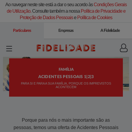
Ao navegar neste site está a dar o seu acordo às
Condições Gerais
de Utilização.
Consulte também a nossa
Política de Privacidade e
Proteção de Dados Pessoais
e
Política de Cookies
Particulares
Empresas
A Fidelidade
FAMÍLIA
ACIDENTES PESSOAIS 1|2|3
PARA SI E PARA A SUA FAMÍLIA, PORQUE OS IMPREVISTOS
ACONTECEM
​​P​orque para nós o mais importante são as
pessoas, temos uma oferta de Acidentes Pessoais