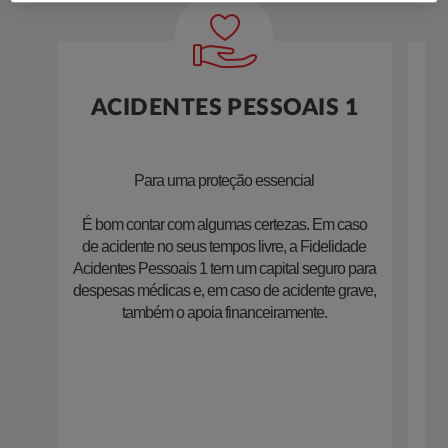
ACIDENTES PESSOAIS 1
Para uma proteção essencial
É bom contar com algumas certezas. Em caso
Par
de acidente no seus tempos livre, a Fidelidade
F
Acidentes Pessoais 1 tem um capital seguro para
despesas médicas e, em caso de acidente grave,
ac
também o apoia financeiramente.​
aci
ass
re